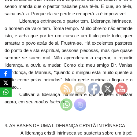
senso manda que o pastor trabalhe para tê-la. E que, ao tê-la,
saiba usá-la. Porque ela se perde e recuperá-la é impossível.
Liderança extrínseca o pastor tem. Liderança intrínseca,
o homem de valor tem. Toma tempo. Muito obreiro não entende
isto, e acha que por ter um curso e um título pode tudo, quer
arrastar o povo atrás de si. Frustra-se. Há excelentes pastores
do ponto de vista espiritual, pessoas piedosas, mas que quase
sempre se saem mal. Não aprenderam a esperar, a repartir
liderança, a ouvir, a mudar. Como diz meu amigo Dr. Vanias
Mendonça, de Manaus, “quando o mingau está muito quente a
gente come pelas beiradas”. Muita gente queima a língua e o
palato…
Cultivar a liderança intrínseca é que tentarei sinalizar
agora, em seu
modus faciendi.
4. AS BASES DE UMA LIDERANÇA CRISTÃ INTRÍNSECA
A liderança cristã intrínseca se sustenta sobre um tripé: