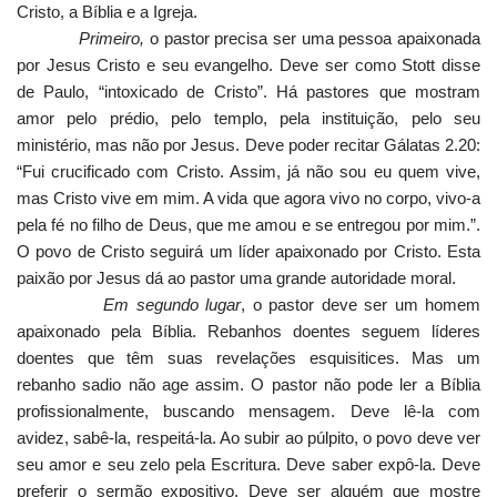
Cristo, a Bíblia e a Igreja.
Primeiro,
o pastor precisa ser uma pessoa apaixonada
por Jesus Cristo e seu evangelho. Deve ser como Stott disse
de Paulo, “intoxicado de Cristo”. Há pastores que mostram
amor pelo prédio, pelo templo, pela instituição, pelo seu
ministério, mas não por Jesus. Deve poder recitar Gálatas 2.20:
“Fui crucificado com Cristo. Assim, já não sou eu quem vive,
mas Cristo vive em mim. A vida que agora vivo no corpo, vivo-a
pela fé no filho de Deus, que me amou e se entregou por mim.”.
O povo de Cristo seguirá um líder apaixonado por Cristo. Esta
paixão por Jesus dá ao pastor uma grande autoridade moral.
Em segundo lugar
, o pastor deve ser um homem
apaixonado pela Bíblia. Rebanhos doentes seguem líderes
doentes que têm suas revelações esquisitices. Mas um
rebanho sadio não age assim. O pastor não pode ler a Bíblia
profissionalmente, buscando mensagem. Deve lê-la com
avidez, sabê-la, respeitá-la. Ao subir ao púlpito, o povo deve ver
seu amor e seu zelo pela Escritura. Deve saber expô-la. Deve
preferir o sermão expositivo. Deve ser alguém que mostre