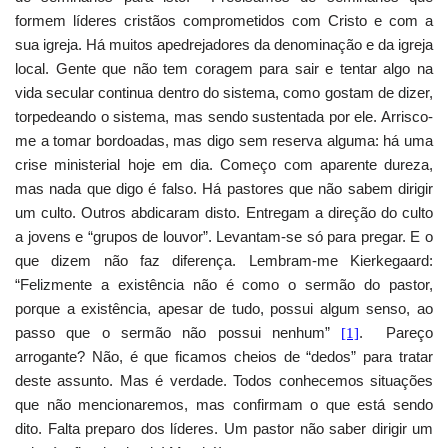
formem líderes cristãos comprometidos com Cristo e com a
sua igreja. Há muitos apedrejadores da denominação e da igreja
local. Gente que não tem coragem para sair e tentar algo na
vida secular continua dentro do sistema, como gostam de dizer,
torpedeando o sistema, mas sendo sustentada por ele. Arrisco-
me a tomar bordoadas, mas digo sem reserva alguma: há uma
crise ministerial hoje em dia. Começo com aparente dureza,
mas nada que digo é falso. Há pastores que não sabem dirigir
um culto. Outros abdicaram disto. Entregam a direção do culto
a jovens e “grupos de louvor”. Levantam-se só para pregar. E o
que dizem não faz diferença. Lembram-me Kierkegaard:
“Felizmente a existência não é como o sermão do pastor,
porque a existência, apesar de tudo, possui algum senso, ao
passo que o sermão não possui nenhum”
. Pareço
[1]
arrogante? Não, é que ficamos cheios de “dedos” para tratar
deste assunto. Mas é verdade. Todos conhecemos situações
que não mencionaremos, mas confirmam o que está sendo
dito. Falta preparo dos líderes. Um pastor não saber dirigir um