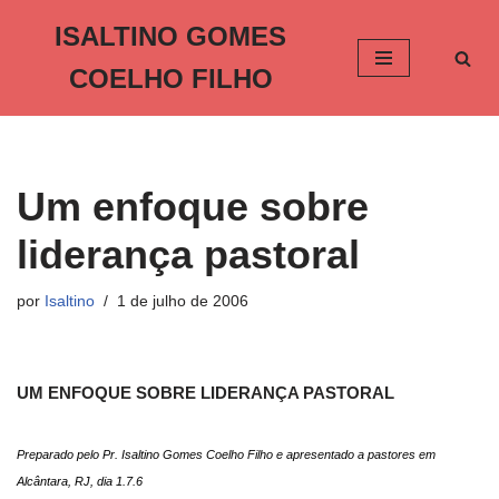
ISALTINO GOMES
Pular
COELHO FILHO
para
o
conteúdo
Um enfoque sobre
liderança pastoral
por
Isaltino
1 de julho de 2006
UM ENFOQUE SOBRE LIDERANÇA PASTORAL
Preparado pelo Pr. Isaltino Gomes Coelho Filho e apresentado a pastores em
Alcântara, RJ, dia 1.7.6