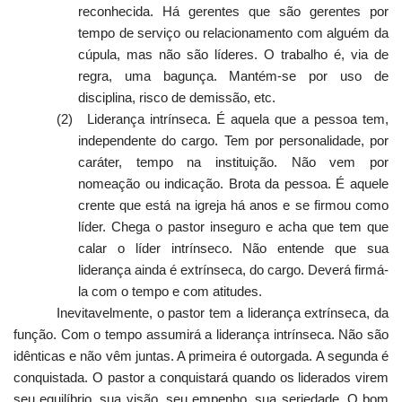
reconhecida. Há gerentes que são gerentes por
tempo de serviço ou relacionamento com alguém da
cúpula, mas não são líderes. O trabalho é, via de
regra, uma bagunça. Mantém-se por uso de
disciplina, risco de demissão, etc.
(2)
Liderança intrínseca. É aquela que a pessoa tem,
independente do cargo. Tem por personalidade, por
caráter, tempo na instituição. Não vem por
nomeação ou indicação. Brota da pessoa. É aquele
crente que está na igreja há anos e se firmou como
líder. Chega o pastor inseguro e acha que tem que
calar o líder intrínseco. Não entende que sua
liderança ainda é extrínseca, do cargo. Deverá firmá-
la com o tempo e com atitudes.
Inevitavelmente, o pastor tem a liderança extrínseca, da
função. Com o tempo assumirá a liderança intrínseca. Não são
idênticas e não vêm juntas. A primeira é outorgada. A segunda é
conquistada. O pastor a conquistará quando os liderados virem
seu equilíbrio, sua visão, seu empenho, sua seriedade. O bom