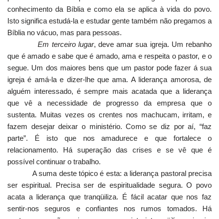
conhecimento da Bíblia e como ela se aplica à vida do povo.
Isto significa estudá-la e estudar gente também não pregamos a
Bíblia no vácuo, mas para pessoas.
Em terceiro lugar
, deve amar sua igreja. Um rebanho
que é amado e sabe que é amado, ama e respeita o pastor, e o
segue. Um dos maiores bens que um pastor pode fazer á sua
igreja é amá-la e dizer-lhe que ama. A liderança amorosa, de
alguém interessado, é sempre mais acatada que a liderança
que vê a necessidade de progresso da empresa que o
sustenta. Muitas vezes os crentes nos machucam, irritam, e
fazem desejar deixar o ministério. Como se diz por aí, “faz
parte”. É isto que nos amadurece e que fortalece o
relacionamento. Há superação das crises e se vê que é
possível continuar o trabalho.
A suma deste tópico é esta: a liderança pastoral precisa
ser espiritual. Precisa ser de espiritualidade segura. O povo
acata a liderança que tranqüiliza. É fácil acatar que nos faz
sentir-nos seguros e confiantes nos rumos tomados. Há