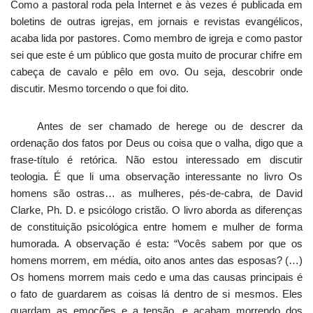
Como a pastoral roda pela Internet e às vezes é publicada em
boletins de outras igrejas, em jornais e revistas evangélicos,
acaba lida por pastores. Como membro de igreja e como pastor
sei que este é um público que gosta muito de procurar chifre em
cabeça de cavalo e pêlo em ovo. Ou seja, descobrir onde
discutir. Mesmo torcendo o que foi dito.
Antes de ser chamado de herege ou de descrer da
ordenação dos fatos por Deus ou coisa que o valha, digo que a
frase-título é retórica. Não estou interessado em discutir
teologia. É que li uma observação interessante no livro Os
homens são ostras… as mulheres, pés-de-cabra, de David
Clarke, Ph. D. e psicólogo cristão. O livro aborda as diferenças
de constituição psicológica entre homem e mulher de forma
humorada. A observação é esta: “Vocês sabem por que os
homens morrem, em média, oito anos antes das esposas? (…)
Os homens morrem mais cedo e uma das causas principais é
o fato de guardarem as coisas lá dentro de si mesmos. Eles
guardam as emoções e a tensão, e acabam morrendo dos