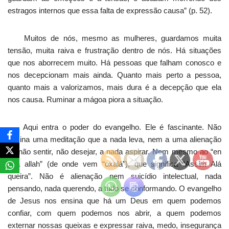
estragos internos que essa falta de expressão causa” (p. 52).
Muitos de nós, mesmo as mulheres, guardamos muita
tensão, muita raiva e frustração dentro de nós. Há situações
que nos aborrecem muito. Há pessoas que falham conosco e
nos decepcionam mais ainda. Quanto mais perto a pessoa,
quanto mais a valorizamos, mais dura é a decepção que ela
nos causa. Ruminar a mágoa piora a situação.
Aqui entra o poder do evangelho. Ele é fascinante. Não
ensina uma meditação que a nada leva, nem a uma alienação
de não sentir, não desejar, a nada aspirar. Nem mesmo ao “en
sha allah” (de onde vem “oxalá”), que significa “Assim Alá
queira”. Não é alienação nem suicídio intelectual, nada
pensando, nada querendo, a tudo se conformando. O evangelho
de Jesus nos ensina que há um Deus em quem podemos
confiar, com quem podemos nos abrir, a quem podemos
externar nossas queixas e expressar raiva, medo, insegurança