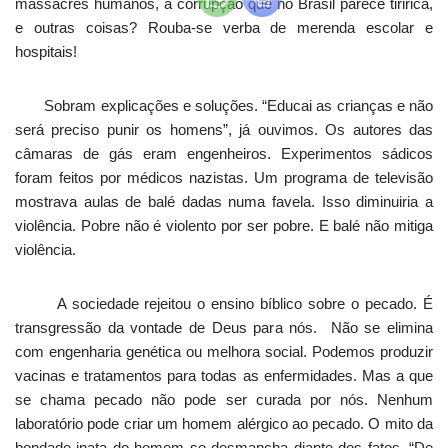
massacres humanos, a corrupção que no Brasil parece tiririca,
e outras coisas? Rouba-se verba de merenda escolar e
hospitais!
Sobram explicações e soluções. “Educai as crianças e não
será preciso punir os homens”, já ouvimos. Os autores das
câmaras de gás eram engenheiros. Experimentos sádicos
foram feitos por médicos nazistas. Um programa de televisão
mostrava aulas de balé dadas numa favela. Isso diminuiria a
violência. Pobre não é violento por ser pobre. E balé não mitiga
violência.
A sociedade rejeitou o ensino bíblico sobre o pecado. É
transgressão da vontade de Deus para nós. Não se elimina
com engenharia genética ou melhora social. Podemos produzir
vacinas e tratamentos para todas as enfermidades. Mas a que
se chama pecado não pode ser curada por nós. Nenhum
laboratório pode criar um homem alérgico ao pecado. O mito da
bondade inata do homem se desmancha diante dos fatos. “De