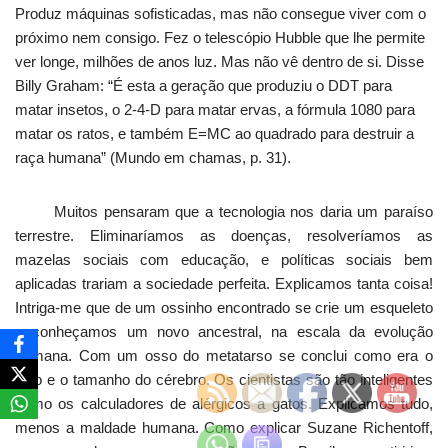
Produz máquinas sofisticadas, mas não consegue viver com o
próximo nem consigo. Fez o telescópio Hubble que lhe permite
ver longe, milhões de anos luz. Mas não vê dentro de si. Disse
Billy Graham: “É esta a geração que produziu o DDT para
matar insetos, o 2-4-D para matar ervas, a fórmula 1080 para
matar os ratos, e também E=MC ao quadrado para destruir a
raça humana” (Mundo em chamas, p. 31).
Muitos pensaram que a tecnologia nos daria um paraíso
terrestre. Eliminaríamos as doenças, resolveríamos as
mazelas sociais com educação, e políticas sociais bem
aplicadas trariam a sociedade perfeita. Explicamos tanta coisa!
Intriga-me que de um ossinho encontrado se crie um esqueleto
e conheçamos um novo ancestral, na escala da evolução
humana. Com um osso do metatarso se conclui como era o
olho e o tamanho do cérebro. Os cientistas são tão inteligentes
como os calculadores de alérgicos a gatos. Explicamos tudo,
menos a maldade humana. Como explicar Suzane Richentoff,