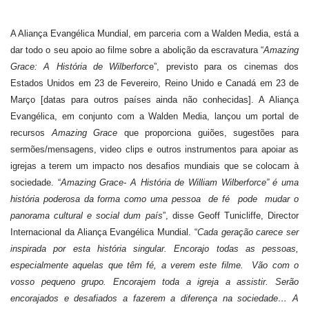
A Aliança Evangélica Mundial, em parceria com a Walden Media, está a
dar todo o seu apoio ao filme sobre a abolição da escravatura “
Amazing
Grace: A História de Wilberforc
e”, previsto para os cinemas dos
Estados Unidos em 23 de Fevereiro, Reino Unido e Canadá em 23 de
Março [datas para outros países ainda não conhecidas]. A Aliança
Evangélica, em conjunto com a Walden Media, lançou um portal de
recursos
Amazing Grace
que proporciona guiões, sugestões para
sermões/mensagens, video clips e outros instrumentos para apoiar as
igrejas a terem um impacto nos desafios mundiais que se colocam à
sociedade. “
Amazing Grace- A História de William Wilberforce” é uma
história poderosa da forma como uma pessoa
de fé
pode
mudar o
panorama cultural e social dum país
”, disse Geoff Tunicliffe, Director
Internacional da Aliança Evangélica Mundial. “
Cada geração carece ser
inspirada por esta história singular. Encorajo todas as pessoas,
especialmente aquelas que têm fé, a verem este filme.
Vão com o
vosso pequeno grupo. Encorajem toda a igreja a assistir. Serão
encorajados e desafiados a fazerem a diferença na sociedade… A