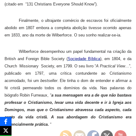
(citado em
“131 Christians Everyone Should Know”).
Finalmente, o ultrajante comércio de escravos foi oficialmente
abolido em 1807 embora a completa abolição tivesse ocorrido apenas
em 1833, ano da morte de Wilberforce. O seu sonho realizar-se-ia.
Wilberforce desempenhou um papel fundamental na criação da
British and Foreign Bible Society (
Sociedade Bíblica
), em 1804, e da
Church
Missionary
Society, em 1799. O seu livro “
A Practical View
…”,
publicado em 1797, uma crítica contundente ao Cristianismo
acomodado, foi um
bestseller
. Ele tinha o dom de entender e afirmar a
fé cristã permeando todos os domínios da vida. Nas palavras do
biógrafo Robin Furneaux, “
a sua mensagem era a de que não bastava
professar o Cristianismo, levar uma vida decente e ir à Igreja aos
Domingos, mas que o Cristianismo atravessa cada aspecto, cada
canto da vida cristã. A sua abordagem do Cristianismo era
essencialmente prática
.
“