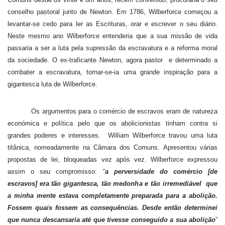
conselho pastoral junto de Newton. Em 1786, Wilberforce começou a
levantar-se cedo para ler as Escrituras, orar e escrever o seu diário.
Neste mesmo ano Wilberforce entenderia que a sua missão de vida
passaria a ser a luta pela supressão da escravatura e a reforma moral
da sociedade. O ex-traficante Newton, agora pastor
e determinado a
combater a escravatura, tornar-se-ia uma grande inspiração para a
gigantesca luta de Wilberforce.
Os argumentos para o comércio de escravos eram de natureza
económica e política pelo que os abolicionistas tinham contra si
grandes poderes e interesses.
William Wilberforce travou uma luta
titânica, nomeadamente na Câmara dos Comuns. Apresentou várias
propostas de lei, bloqueadas vez após vez. Wilberforce expressou
assim o seu compromisso: “
a perversidade do comércio [de
escravos] era tão gigantesca, tão medonha e tão irremediável
que
a minha mente estava completamente preparada para a abolição.
Fossem quais fossem as consequências. Desde então determinei
que nunca descansaria até que tivesse conseguido a sua abolição
”