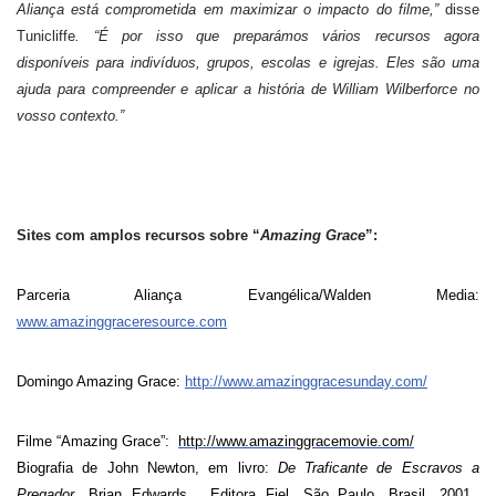
Aliança está comprometida em maximizar o impacto do filme,”
disse
Tunicliffe
. “É por isso que preparámos vários recursos agora
disponíveis para indivíduos, grupos, escolas e igrejas. Eles são uma
ajuda para compreender e aplicar a história de William Wilberforce no
vosso contexto.”
Sites com amplos recursos sobre “
Amazing Grace
”:
Parceria Aliança Evangélica/Walden Media:
www.amazinggraceresource.com
Domingo Amazing Grace:
http://www.amazinggracesunday.com/
Filme “Amazing Grace”:
http://www.amazinggracemovie.com/
Biografia de John Newton, em livro:
De Traficante de Escravos a
Pregador
, Brian Edwards,
Editora Fiel, São Paulo, Brasil, 2001.