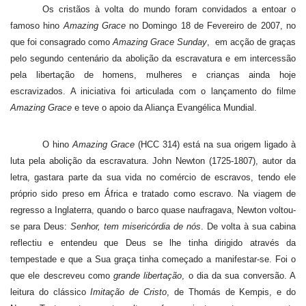
Os cristãos à volta do mundo foram convidados a entoar o
famoso hino
Amazing Grace
no Domingo 18 de Fevereiro de 2007, no
que foi consagrado como
Amazing Grace Sunday
,
em acção de graças
pelo segundo centenário da abolição da escravatura e em intercessão
pela libertação de homens, mulheres e crianças ainda hoje
escravizados. A iniciativa foi articulada com o lançamento do filme
Amazing Grace
e teve o apoio da Aliança Evangélica Mundial.
O hino
Amazing Grace
(HCC 314) está na sua origem ligado à
luta pela abolição da escravatura. John Newton (1725-1807), autor da
letra, gastara parte da sua vida no comércio de escravos, tendo ele
próprio sido preso em África e tratado como escravo. Na viagem de
regresso a Inglaterra, quando o barco quase naufragava, Newton voltou-
se para Deus:
Senhor, tem misericórdia de nós
. De volta à sua cabina
reflectiu e entendeu que Deus se lhe tinha dirigido através da
tempestade e que a Sua graça tinha começado a manifestar-se. Foi o
que ele descreveu como
grande libertação
, o dia da sua conversão. A
leitura do clássico
Imitação de Cristo
, de Thomás de Kempis, e do