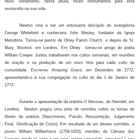
Novo Testamento, nesta altura, foram instrumentos para esta
reviravolta na sua vida.
Newton viria a ser um entusiasta discípulo do evangelista
George Whitefield e conheceria John Wesley, fundador da Igreja
Metodista. Tornou-se pastor da Olney Parish Church
e depois da St.
Mary, Woolnot, em Londres. Em Olney
tornou-se amigo do poeta
William Cowper. Juntos trabalharam nos cultos semanais, em reuniões
de oração e na produção de um novo hino para cada culto da
comunidade. Escreveu
Amazing Grace,
em Dezembro de 1772,
apresentando-o à sua congregação no culto do dia 1 de Janeiro de
1773.
Durante a apresentação da oratória
O Messias
, de Haendel, em
Londres,
Newton pregou uma série de sermões sobre os temas do
libreto da oratória (Nascimento, Paixão, Ressurreição, Julgamento
Final, Glorificação de Cristo). Em resultado de um destes sermões, o
jovem William Willberforce (1759-1833), membro da Câmara dos
Comuns desde os vinte e um anos, recém convertido, procuraria o seu