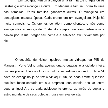
Em Codajás, Nelson alcançou uma família (os Bragas ou os
Bastos?) e uma alcançou a outra. Em Manaus a família Corrêa foi uma
das primeiras. Estas famílias ganhavam outras. O evangelho era
contagioso, naquela época. Cada crente era um evangelista. Hoje há
muito comodismo. Os crentes se vêem como clientes, e não como
evangelistas a serviço de Cristo. As igrejas precisam redescobrir a
paixão por Jesus, pregar seu nome e a salvação exclusivamente por
ele.
O vozeirão de Nelson quebrou muitas vidraças da PIB de
Manaus.
Porto Velho tinha apenas quatro quadras e a cidade inteira
ouvia-o pregar. Ele concluía os cultos ao ar-livre cantando o hino “A
nova do evangelho já se fez ouvir aqui”. Ah, se cada crente quisesse
que isto fosse cantado em sua empresa, sua escola, seu lar, entre
seus amigos! Ah, se cada adolescente crente, ao invés de copiar o
estilo mundano de seus colegas, fosse um evangelista!