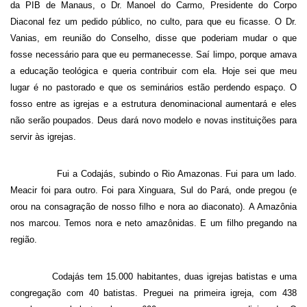
da PIB de Manaus, o Dr. Manoel do Carmo, Presidente do Corpo
Diaconal fez um pedido público, no culto, para que eu ficasse. O Dr.
Vanias, em reunião do Conselho, disse que poderiam mudar o que
fosse necessário para que eu permanecesse. Saí limpo, porque amava
a educação teológica e queria contribuir com ela. Hoje sei que meu
lugar é no pastorado e que os seminários estão perdendo espaço. O
fosso entre as igrejas e a estrutura denominacional aumentará e eles
não serão poupados. Deus dará novo modelo e novas instituições para
servir às igrejas.
Fui a Codajás, subindo o Rio Amazonas. Fui para um lado.
Meacir foi para outro. Foi para Xinguara, Sul do Pará, onde pregou (e
orou na consagração de nosso filho e nora ao diaconato). A Amazônia
nos marcou. Temos nora e neto amazônidas. E um filho pregando na
região.
Codajás tem 15.000 habitantes, duas igrejas batistas e uma
congregação com 40 batistas. Preguei na primeira igreja, com 438