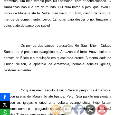
membros, um belo templo para 600 pessoas, com ar-condicionado. O
Amazonas não é o fim do mundo. Fui num barco a jato, que levou 6
horas de Manaus até lá. Voltei num navio, o Eliom, casco de ferro, 68
metros de comprimento. Levou 12 horas para descer o rio. Imagine a
velocidade do barco que subiu!
Os nomes dos barcos: Jerusalém, Rei Saul, Eliom, Cidade
Santa, etc. A presença evangélica no Amazonas é forte. Houve culto no
convés do Eliom e a tripulação era quase toda crente. A mentalidade de
Eurico Nelson, o apóstolo da Amazônia, permeia aquelas igrejas,
pastores e crentes.
Por quase meio século, Eurico Nelson pregou na Amazônia.
Fundou igrejas do Maranhão até Iquitos, Peru. Sua paixão missionária
marcou as igrejas e criou uma cultura evangelística. Hoje faltam
pastores como ele, pregando salvação em Jesus. Há muito blábláblá
secular. Tudo se explica por viés humano.