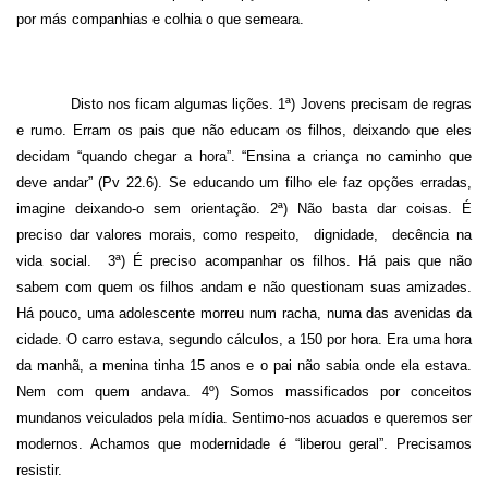
por más companhias e colhia o que semeara.
Disto nos ficam algumas lições. 1ª) Jovens precisam de regras
e rumo. Erram os pais que não educam os filhos, deixando que eles
decidam “quando chegar a hora”. “Ensina a criança no caminho que
deve andar” (Pv 22.6). Se educando um filho ele faz opções erradas,
imagine deixando-o sem orientação. 2ª) Não basta dar coisas. É
preciso dar valores morais, como respeito,
dignidade,
decência na
vida social.
3ª) É preciso acompanhar os filhos. Há pais que não
sabem com quem os filhos andam e não questionam suas amizades.
Há pouco, uma adolescente morreu num racha, numa das avenidas da
cidade. O carro estava, segundo cálculos, a 150 por hora. Era uma hora
da manhã, a menina tinha 15 anos e o pai não sabia onde ela estava.
Nem com quem andava. 4º) Somos massificados por conceitos
mundanos veiculados pela mídia. Sentimo-nos acuados e queremos ser
modernos. Achamos que modernidade é “liberou geral”. Precisamos
resistir.