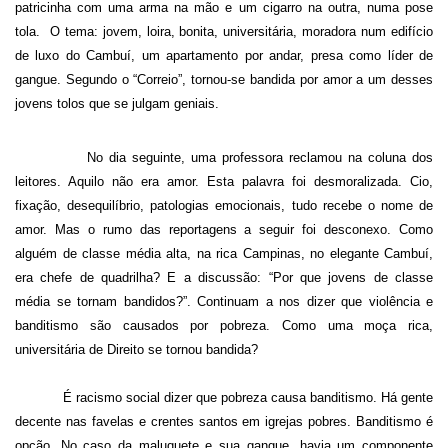
patricinha com uma arma na mão e um cigarro na outra, numa pose
tola.
O tema: jovem, loira, bonita, universitária, moradora num edifício
de luxo do Cambuí, um apartamento por andar, presa como líder de
gangue. Segundo o “Correio”, tornou-se bandida por amor a um desses
jovens tolos que se julgam geniais.
No dia seguinte, uma professora reclamou na coluna dos
leitores. Aquilo não era amor. Esta palavra foi desmoralizada. Cio,
fixação, desequilíbrio, patologias emocionais, tudo recebe o nome de
amor. Mas o rumo das reportagens a seguir foi desconexo. Como
alguém de classe média alta, na rica Campinas, no elegante Cambuí,
era chefe de quadrilha? E a discussão: “Por que jovens de classe
média se tornam bandidos?”. Continuam a nos dizer que violência e
banditismo são causados por pobreza. Como uma moça rica,
universitária de Direito se tornou bandida?
É racismo social dizer que pobreza causa banditismo. Há gente
decente nas favelas e crentes santos em igrejas pobres. Banditismo é
opção. No caso da maluquete e sua gangue, havia um componente