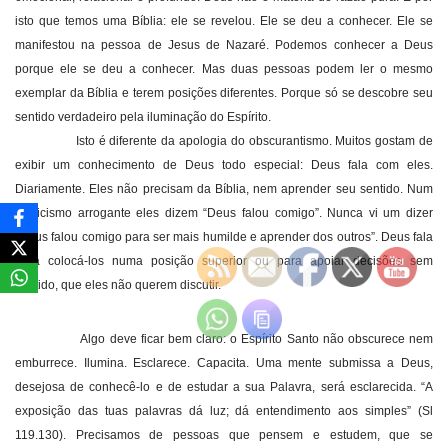
isto que temos uma Bíblia: ele se revelou. Ele se deu a conhecer. Ele se
manifestou na pessoa de Jesus de Nazaré. Podemos conhecer a Deus
porque ele se deu a conhecer. Mas duas pessoas podem ler o mesmo
exemplar da Bíblia e terem posições diferentes. Porque só se descobre seu
sentido verdadeiro pela iluminação do Espírito.
Isto é diferente da apologia do obscurantismo. Muitos gostam de
exibir um conhecimento de Deus todo especial: Deus fala com eles.
Diariamente. Eles não precisam da Bíblia, nem aprender seu sentido. Num
misticismo arrogante eles dizem “Deus falou comigo”. Nunca vi um dizer
“Deus falou comigo para ser mais humilde e aprender dos outros”. Deus fala
para colocá-los numa posição superior ou para apoiar decisões sem
sentido, que eles não querem discutir.
Algo deve ficar bem claro: o Espírito Santo não obscurece nem
emburrece. Ilumina. Esclarece. Capacita. Uma mente submissa a Deus,
desejosa de conhecê-lo e de estudar a sua Palavra, será esclarecida. “A
exposição das tuas palavras dá luz; dá entendimento aos simples” (Sl
119.130). Precisamos de pessoas que pensem e estudem, que se