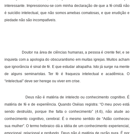
interessante. Impressionou-se com minha declaração de que a fé cristã não
é suicídio intelectual, que não somos amebas comatosas, e que erudição e
piedade não são incompatíveis.
Doutor na área de ciências humanas, a pessoa é crente fiel, e se
inquieta com a apologia do obscurantismo em muitas igrejas. Muitos acham
que ignorância é sinal de fé. E que estudar atrapalha. Isto já surge na mente
de alguns seminaristas. Ter fé é fraqueza intelectual e acadêmica. O
“intelectual” deve ser herege ou viver em crise.
Deus não é matéria de intelecto ou conhecimento cognitivo. É
matéria de fé e de experiência. Quando Oséias registra: “O meu povo está
sendo destruído, porque lhe falta o conhecimento” (4.6), não alude ao
conhecimento cognitivo, cerebral. É o mesmo sentido de “Adão conheceu
sua mulher”. O termo hebraico dá a idéia de um conhecimento experiencial,
emocional, relacional e profundo. Deus não é matéria de razão pura. É por