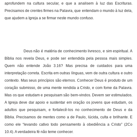
aprofundem na cultura secular, e que a analisem à luz das Escrituras.
Precisamos de crentes firmes na Palavra, que entendam o mundo à luz dela,
que ajudem a Igreja a se firmar neste mundo confuso.
Deus não é matéria de conhecimento livresco, e sim espiritual. A
Bíblia nos revela Deus, e pode ser entendida pela pessoa mais simples.
Quem não entende João 3.16? Mas precisa de cuidados para uma
interpretação correta. Escrita em outras línguas, vem de outra cultura e outro
contexto. Mas seus princípios são eternos. Conhecer Deus é produto de um
coração submisso, de uma mente rendida a Cristo, e com fome da Palavra.
Mas os que estudam e pesquisam são bem-vindos. Devem ser estimulados.
A Igreja deve dar apoio e sustentar em oração os jovens que estudam, os
adultos que pesquisam, e fortalecê-los no conhecimento de Deus e da
Bíblia. Precisamos de mentes como a de Paulo, lúcida, culta e brilhante. E
como ele “levando cativo todo pensamento à obediência a Cristo” (2Co
10.4). A verdadeira fé não teme conhecer.