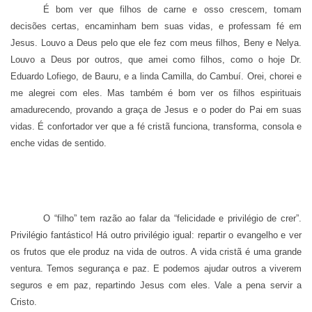
É bom ver que filhos de carne e osso crescem, tomam
decisões certas, encaminham bem suas vidas, e professam fé em
Jesus. Louvo a Deus pelo que ele fez com meus filhos, Beny e Nelya.
Louvo a Deus por outros, que amei como filhos, como o hoje Dr.
Eduardo Lofiego, de Bauru, e a linda Camilla, do Cambuí. Orei, chorei e
me alegrei com eles. Mas também é bom ver os filhos espirituais
amadurecendo, provando a graça de Jesus e o poder do Pai em suas
vidas. É confortador ver que a fé cristã funciona, transforma, consola e
enche vidas de sentido.
O “filho” tem razão ao falar da “felicidade e privilégio de crer”.
Privilégio fantástico! Há outro privilégio igual: repartir o evangelho e ver
os frutos que ele produz na vida de outros. A vida cristã é uma grande
ventura. Temos segurança e paz. E podemos ajudar outros a viverem
seguros e em paz, repartindo Jesus com eles. Vale a pena servir a
Cristo.