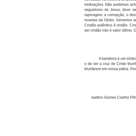
motivações. Não podemos achar 
seguidores de Jesus, deve se
rapinagem, a corrupção, o des
novelas da Globo. Devemos ana
Cristão autêntico é cristão. Cri
ser cristão não é valor último.
A bandeira é um símbo
o de ver a cruz de Cristo triu
triunfarem em nossa pátria. Por
Isaltino Gomes Coelho Fil