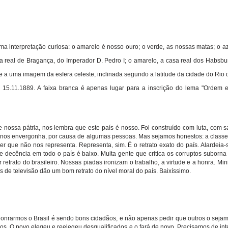
a interpretação curiosa: o amarelo é nosso ouro; o verde, as nossas matas; o az
 real de Bragança, do Imperador D. Pedro I; o amarelo, a casa real dos Habsbur
de a uma imagem da esfera celeste, inclinada segundo a latitude da cidade do Rio d
 15.11.1889. A faixa branca é apenas lugar para a inscrição do lema "Ordem e
 nossa pátria, nos lembra que este país é nosso. Foi construído com luta, com sa
 nos envergonha, por causa de algumas pessoas. Mas sejamos honestos: a classe po
zer que não nos representa. Representa, sim. É o retrato exato do país. Alardeia-s
e decência em todo o país é baixo. Muita gente que critica os corruptos suborna
etrato do brasileiro. Nossas piadas ironizam o trabalho, a virtude e a honra. Mi
 de televisão dão um bom retrato do nível moral do país. Baixíssimo.
onrarmos o Brasil é sendo bons cidadãos, e não apenas pedir que outros o sejam
cos. O povo elegeu e reelegeu desqualificados e o fará de novo. Precisamos de i