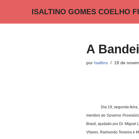
ISALTINO GOMES COELHO F
Pular
para
o
conteúdo
A Bandei
por
Isaltino
18 de novem
Dia 19, segunda-feira, 
membro do Governo Provisório.
Brasil, ajudado por Dr. Miguel 
Vilares. Raimundo Teixeira e M