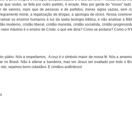
que roubo, se feito por outro partido, é errado. Mas por gente do “nosso” lado 
r de valores, mais que de pessoas e de partidos, meras siglas vazias, sem 
regramento moral, a legalização de drogas, a apologia de vícios. Nossa cosmovis
lisar os ensinos humanos à luz da sadia teologia bíblica, e não analisar a Bíb
stão moderno, cristão liberal, cristão marxista, cristão socialista, cristão progress
 O valor máximo é o ensino de Cristo: o que ele diria? Como se portaria? Como o NT
lo pátrio. Nós a respeitamos.
A cruz é o símbolo maior de nossa fé. Nós a amamo
nfar no Brasil. Não é alterar a bandeira, mas ver Jesus ser exaltado por todo o Br
 isto, sejamos bons cidadãos. E cristãos autênticos!
ho