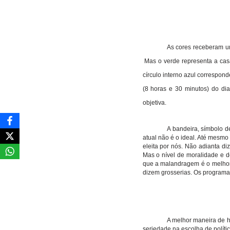
As cores receberam um
Mas o verde representa a casa
círculo interno azul correspon
(8 horas e 30 minutos) do dia
objetiva.
A bandeira, símbolo de
atual não é o ideal. Até mesmo
eleita por nós. Não adianta di
Mas o nível de moralidade e d
que a malandragem é o melhor r
dizem grosserias. Os programas
A melhor maneira de h
seriedade na escolha de políti