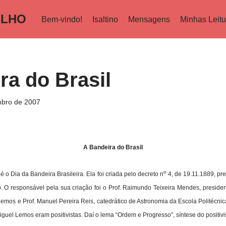
ILHO
Bem-vindo!
Isaltino
Mensagens
Minhas Leitu
ra do Brasil
bro de 2007
A Bandeira do Brasil
o
é o Dia da Bandeira Brasileira. Ela foi criada pelo decreto n
4, de 19.11.1889, pr
 O responsável pela sua criação foi o Prof. Raimundo Teixeira Mendes, president
Lemos e Prof. Manuel Pereira Reis, catedrático de Astronomia da Escola Politécnic
iguel Lemos eram positivistas. Daí o lema “Ordem e Progresso”, síntese do positiv