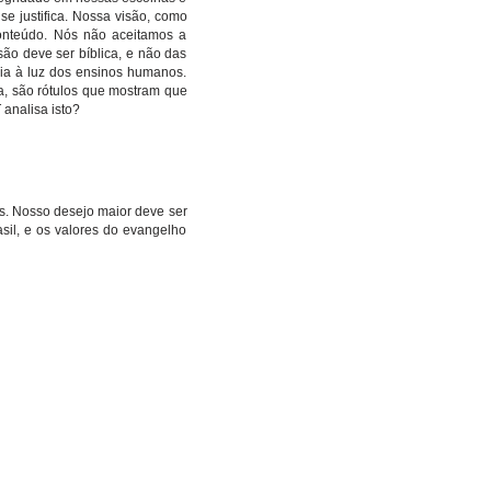
se justifica. Nossa visão, como
conteúdo. Nós não aceitamos a
ão deve ser bíblica, e não das
lia à luz dos ensinos humanos.
ista, são rótulos que mostram que
 analisa isto?
s. Nosso desejo maior deve ser
asil, e os valores do evangelho