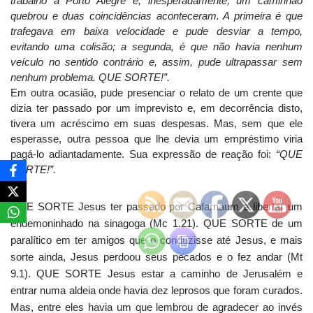
trabalho a Porto Alegre e, inesperadamente, um caminhão
quebrou e duas coincidências aconteceram. A primeira é que
trafegava em baixa velocidade e pude desviar a tempo,
evitando uma colisão; a segunda, é que não havia nenhum
veículo no sentido contrário e, assim, pude ultrapassar sem
nenhum problema. QUE SORTE!”.
Em outra ocasião, pude presenciar o relato de um crente que
dizia ter passado por um imprevisto e, em decorrência disto,
tivera um acréscimo em suas despesas. Mas, sem que ele
esperasse, outra pessoa que lhe devia um empréstimo viria
pagá-lo adiantadamente. Sua expressão de reação foi:
“QUE
SORTE!”.
QUE SORTE Jesus ter passado por Cafarnaum e libertar um
endemoninhado na sinagoga (Mc 1.21). QUE SORTE de um
paralítico em ter amigos que o conduzisse até Jesus, e mais
sorte ainda, Jesus perdoou seus pecados e o fez andar (Mt
9.1). QUE SORTE Jesus estar a caminho de Jerusalém e
entrar numa aldeia onde havia dez leprosos que foram curados.
Mas, entre eles havia um que lembrou de agradecer ao invés