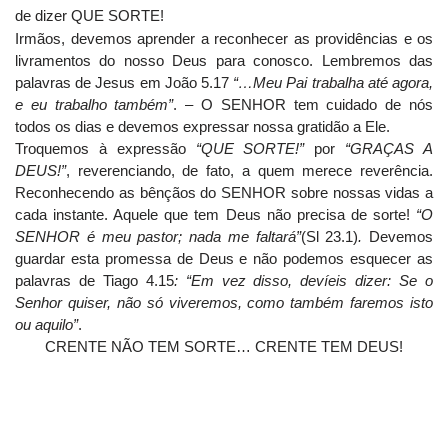
de dizer QUE SORTE!
Irmãos, devemos aprender a reconhecer as providências e os
livramentos do nosso Deus para conosco. Lembremos das
palavras de Jesus em João 5.17
“…Meu Pai trabalha até agora,
e eu trabalho também”
. – O SENHOR tem cuidado de nós
todos os dias e devemos expressar nossa gratidão a Ele.
Troquemos à expressão
“QUE SORTE!”
por
“GRAÇAS A
DEUS!”
, reverenciando, de fato, a quem merece reverência.
Reconhecendo as bênçãos do SENHOR sobre nossas vidas a
cada instante. Aquele que tem Deus não precisa de sorte!
“O
SENHOR é meu pastor; nada me faltará”
(Sl 23.1)
.
Devemos
guardar esta promessa de Deus e não podemos esquecer as
palavras de Tiago 4.15
:
“
Em vez disso, devíeis dizer: Se o
Senhor quiser, não só viveremos, como também faremos isto
ou aquilo”
.
CRENTE NÃO TEM SORTE… CRENTE TEM DEUS!