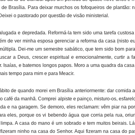
 de Brasília. Para deixar murchos os fofoqueiros de plantão:
ixei o pastorado por questão de visão ministerial.
alugada e depredada. Reformá-la tem sido uma tarefa custosa 
lém de ver minha esposa gerenciar a reforma da casa (nisto e
 múltipla. Dei-me um semestre sabático, que tem sido bom par
 buscar a Deus, crescer espiritual e emocionalmente, curtir a f
r. Isaías, e batemos longos papos. Moro a uma quadra da cas
mais tempo para mim e para Meacir.
bito de quando morei em Brasília anteriormente: dar comida 
o café da manhã. Comprei alpiste e painço, misturo-os, esfarel
çada e na garagem. Se demoro, eles reclamam: vêm piar na por
ra eles, porque os vi bebendo água que corria pela rua, or
 limpa. A casa do mano é um sobrado e tem muitos beirais. Lá
 fizeram ninho na casa do Senhor. Aqui fizeram na casa do pas