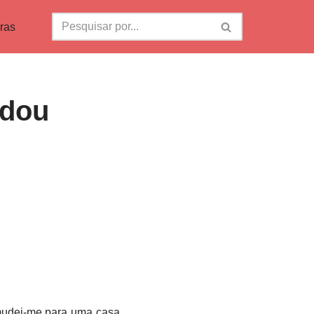
ras
 dou
mudei-me para uma casa