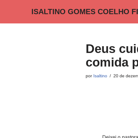
ISALTINO GOMES COELHO F
Pular
para
o
conteúdo
Deus cui
comida p
por
Isaltino
20 de dezem
Deixei o pasto