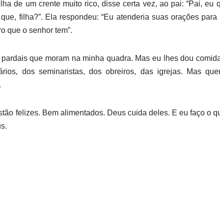
ha de um crente muito rico, disse certa vez, ao pai: “Pai, eu 
a que, filha?”. Ela respondeu: “Eu atenderia suas orações par
o que o senhor tem”.
 pardais que moram na minha quadra. Mas eu lhes dou comida
ários, dos seminaristas, dos obreiros, das igrejas. Mas qu
.
stão felizes. Bem alimentados. Deus cuida deles. E eu faço o 
s.