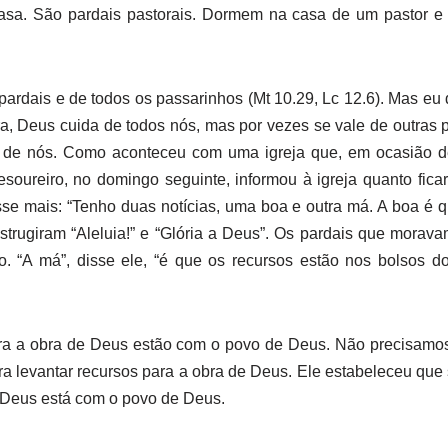
asa. São pardais pastorais. Dormem na casa de um pastor 
pardais e de todos os passarinhos (Mt 10.29, Lc 12.6). Mas eu
, Deus cuida de todos nós, mas por vezes se vale de outras 
 de nós. Como aconteceu com uma igreja que, em ocasião de
esoureiro, no domingo seguinte, informou à igreja quanto ficari
sse mais: “Tenho duas notícias, uma boa e outra má. A boa é q
strugiram “Aleluia!” e “Glória a Deus”. Os pardais que morav
o. “A má”, disse ele, “é que os recursos estão nos bolsos 
ra a obra de Deus estão com o povo de Deus. Não precisamos
para levantar recursos para a obra de Deus. Ele estabeleceu que 
e Deus está com o povo de Deus.