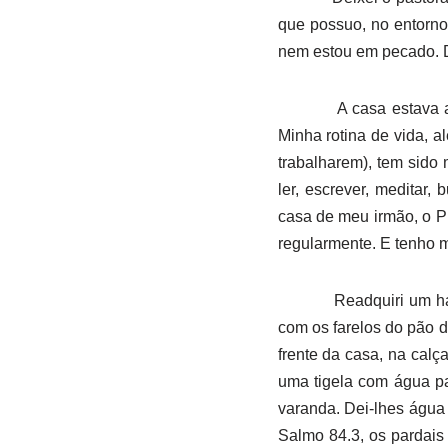
que possuo, no entorno
nem estou em pecado. De
A casa estava 
Minha rotina de vida, a
trabalharem), tem sido
ler, escrever, meditar,
casa de meu irmão, o P
regularmente. E tenho 
Readquiri um há
com os farelos do pão d
frente da casa, na cal
uma tigela com água pa
varanda. Dei-lhes água
Salmo 84.3, os pardais