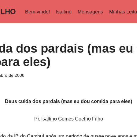
ILHO
Bem-vindo!
Isaltino
Mensagens
Minhas Leitu
da dos pardais (mas eu
ara eles)
bro de 2008
Deus cuida dos pardais (mas eu dou comida para eles)
Pr. Isaltino Gomes Coelho Filho
rado da IB do Cambuí após um período de quase nove anos e 