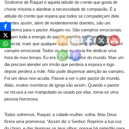
Síndrome de Raquel é aquela atitude do crente que gosta de
chorar miséria e alardear a necessidade de compaixão. É a
atitude do crente que espera que todos se compadeçam dele.
Crentes assim, além de evidentemente doentes, são um
problema para o pastor. Alugam-no. São vampiros emocionais.
Sugam toda a energia do pastor, sempre esperando atenção
especial, mais que qualquer outro. Tive uma ovelha que era um
vampiro emocional. Todos os dias eu devia lhe dedicar uma
hora do meu tempo. Eu era o melhor pastor do mundo. Mas um
dia precisei atender um irmão que perdera a esposa e logo
depois perdera a mãe. Não pude dispensar atenção ao vampiro.
Foi um deus-nos-acuda. Passei a ser o pior pastor do mundo.
Aliás, muitos membros de igreja são assim. Quando o pastor
se recusa a ser manipulado ou usado por elas, torna-se uma
pessoa horrorosa.
Todos sofremos. Raquel, a cidade-mulher, sofria. Mas Deus
fizera uma promessa: “Assim diz o Senhor: Reprime a tua voz
do choro, e das lágrimas os teus olhos; porque há galardão para