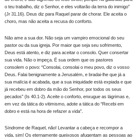
o teu trabalho, diz o Senhor, e eles voltarão da terra do inimigo”
(Jr 31.16). Deus diz para Raquel parar de chorar. Ele aceita o
choro, mas não aceita a recusa do conforto.
Não ame a sua dor. Não seja um vampiro emocional do seu
pastor ou da sua igreja. Por maior que seja seu sofrimento,
Deus está atento, e diz para aceitar o consolo. Quer consertar
sua vida. Não o impeça. É sua ordem que os pastores
consolem o povo: “Consolai, consolai o meu povo, diz o vosso
Deus. Falai benignamente a Jerusalém, e bradai-lhe que já a
sua malícia é acabada, que a sua iniquidade está expiada e que
já recebeu em dobro da mão do Senhor, por todos os seus
pecados” (Is 40.1-2). Aceite o conforto, enxugue as lágrimas e,
em vez da tática do vitimismo, adote a tática do “Recebi em
dobro e está na hora de refazer a vida”.
Síndrome de Raquel, não! Levantar a cabeça e recompor a
vida, sim! Os eternamente queixosos afugentam as pessoas ao