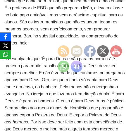
solista que canta sem treinar, que nunca melhora e não ensaia.
É o professor de EBD que não prepara a lição, e leva a classe
no bate papo amigável, mas sem acréscimo espiritual para os
alunos. São os instrumentistas que não estudam, tocam os
mesmos acordes, sem aperfeiçoamento, sem procurar
melhorar. Barulho substitui capacidade, na compreensão de
muitos, hoje.
A desculpa de que “É para Deus e não para os homens” é
pretexto para muito trabalho mal feito. Para Deus deve ser
sempre o melhor. E não é verdade que cantamos ou pregamos
apenas para Deus. Ora, se quem canta só canta para Deus,
cante em casa, no banheiro. Pelo menos não envergonha o
evangelho. Na igreja, o que fazemos tem direção dupla. É para
Deus e é para os homens. O culto é para Deus, mas é público.
Sempre digo aos meus alunos de Homilética que pregar não é
apenas expor a Palavra de Deus. É expor a Palavra de Deus
aos homens.
Por isso deve ser feito com esta consciência de
que Deus merece o melhor, mas a igreja também merece o