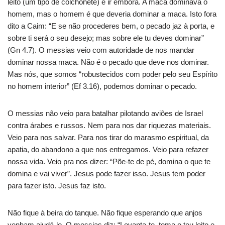
leito (um tipo de colchonete) e ir embora. A maca dominava o
homem, mas o homem é que deveria dominar a maca. Isto fora
dito a Caim: “E se não procederes bem, o pecado jaz à porta, e
sobre ti será o seu desejo; mas sobre ele tu deves dominar”
(Gn 4.7). O messias veio com autoridade de nos mandar
dominar nossa maca. Não é o pecado que deve nos dominar.
Mas nós, que somos “robustecidos com poder pelo seu Espírito
no homem interior” (Ef 3.16), podemos dominar o pecado.
O messias não veio para batalhar pilotando aviões de Israel
contra árabes e russos. Nem para nos dar riquezas materiais.
Veio para nos salvar. Para nos tirar do marasmo espiritual, da
apatia, do abandono a que nos entregamos. Veio para refazer
nossa vida. Veio pra nos dizer: “Põe-te de pé, domina o que te
domina e vai viver”. Jesus pode fazer isso. Jesus tem poder
para fazer isto. Jesus faz isto.
Não fique à beira do tanque. Não fique esperando que anjos
venham ajudá-lo. O messias diz: “Levanta-te, toma o teu leito e