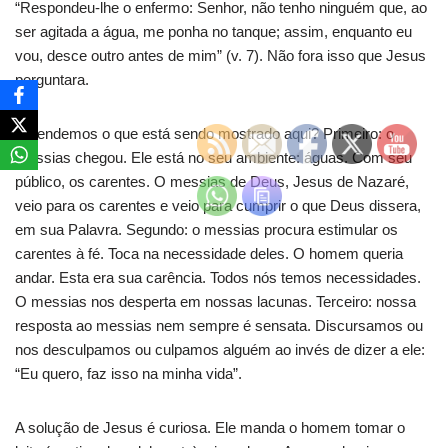
“Respondeu-lhe o enfermo: Senhor, não tenho ninguém que, ao
ser agitada a água, me ponha no tanque; assim, enquanto eu
vou, desce outro antes de mim” (v. 7). Não fora isso que Jesus
perguntara.
Entendemos o que está sendo mostrado aqui? Primeiro: o
messias chegou. Ele está no seu ambiente: águas. Com seu
público, os carentes. O messias de Deus, Jesus de Nazaré,
veio para os carentes e veio para cumprir o que Deus dissera,
em sua Palavra. Segundo: o messias procura estimular os
carentes à fé. Toca na necessidade deles. O homem queria
andar. Esta era sua carência. Todos nós temos necessidades.
O messias nos desperta em nossas lacunas. Terceiro: nossa
resposta ao messias nem sempre é sensata. Discursamos ou
nos desculpamos ou culpamos alguém ao invés de dizer a ele:
“Eu quero, faz isso na minha vida”.
A solução de Jesus é curiosa. Ele manda o homem tomar o