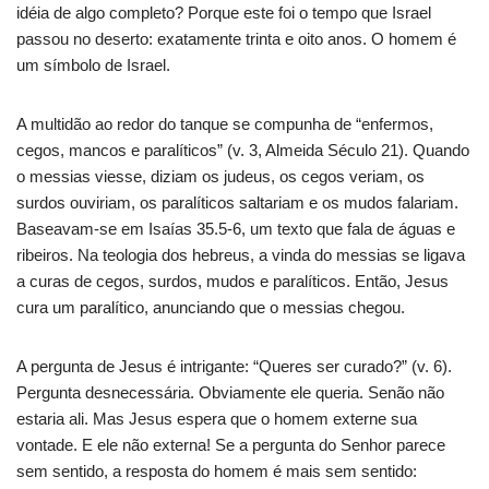
idéia de algo completo? Porque este foi o tempo que Israel
passou no deserto: exatamente trinta e oito anos. O homem é
um símbolo de Israel.
A multidão ao redor do tanque se compunha de “enfermos,
cegos, mancos e paralíticos” (v. 3, Almeida Século 21). Quando
o messias viesse, diziam os judeus, os cegos veriam, os
surdos ouviriam, os paralíticos saltariam e os mudos falariam.
Baseavam-se em Isaías 35.5-6, um texto que fala de águas e
ribeiros. Na teologia dos hebreus, a vinda do messias se ligava
a curas de cegos, surdos, mudos e paralíticos. Então, Jesus
cura um paralítico, anunciando que o messias chegou.
A pergunta de Jesus é intrigante: “Queres ser curado?” (v. 6).
Pergunta desnecessária. Obviamente ele queria. Senão não
estaria ali. Mas Jesus espera que o homem externe sua
vontade. E ele não externa! Se a pergunta do Senhor parece
sem sentido, a resposta do homem é mais sem sentido: