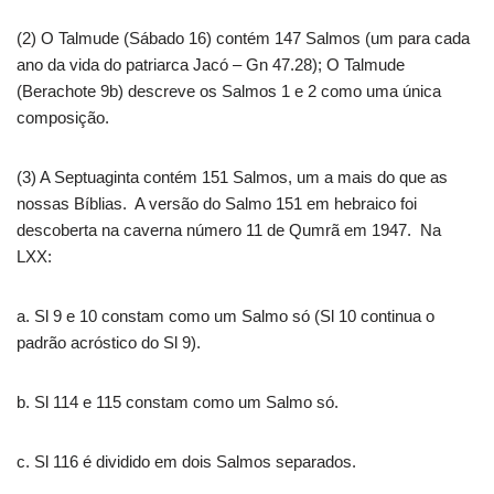
(2) O Talmude (Sábado 16) contém 147 Salmos (um para cada
ano da vida do patriarca Jacó – Gn 47.28); O Talmude
(Berachote 9b) descreve os Salmos 1 e 2 como uma única
composição.
(3) A Septuaginta contém 151 Salmos, um a mais do que as
nossas Bíblias. A versão do Salmo 151 em hebraico foi
descoberta na caverna número 11 de Qumrã em 1947. Na
LXX:
a. Sl 9 e 10 constam como um Salmo só (Sl 10 continua o
padrão acróstico do Sl 9).
b. Sl 114 e 115 constam como um Salmo só.
c. Sl 116 é dividido em dois Salmos separados.