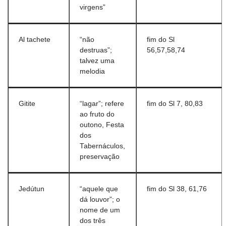
virgens”
Al tachete
“não
fim do Sl
destruas”;
56,57,58,74
talvez uma
melodia
Gitite
“lagar”; refere
fim do Sl 7, 80,83
ao fruto do
outono, Festa
dos
Tabernáculos,
preservação
Jedútun
“aquele que
fim do Sl 38, 61,76
dá louvor”; o
nome de um
dos três