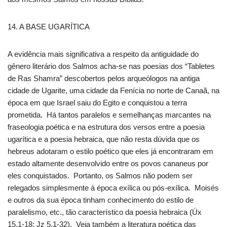
14. A BASE UGARÍTICA
A evidência mais significativa a respeito da antiguidade do
gênero literário dos Salmos acha-se nas poesias dos “Tabletes
de Ras Shamra” descobertos pelos arqueólogos na antiga
cidade de Ugarite, uma cidade da Fenícia no norte de Canaã, na
época em que Israel saiu do Egito e conquistou a terra
prometida. Há tantos paralelos e semelhanças marcantes na
fraseologia poética e na estrutura dos versos entre a poesia
ugarítica e a poesia hebraica, que não resta dúvida que os
hebreus adotaram o estilo poético que eles já encontraram em
estado altamente desenvolvido entre os povos cananeus por
eles conquistados. Portanto, os Salmos não podem ser
relegados simplesmente à época exílica ou pós-exílica. Moisés
e outros da sua época tinham conhecimento do estilo de
paralelismo, etc., tão característico da poesia hebraica (Úx
15.1-18; Jz 5.1-32). Veja também a literatura poética das