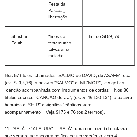
Festa da
Páscoa,;
libertação
Shushan
“lírios de
fim do Sl 59, 79
Eduth
testemunho;
talvez uma
melodia
Nos 57 títulos chamados “SALMO de DAVID, de ASAFE”, etc.
(ex. Sl 3,4,76), a palavra “SALMO” é “MIZMOR”, e significa
“canção acompanhada com instrumentos de cordas”. Nos 30
títulos escritos “CANÇÃO de ….”, (ex. Sl 46,120-134), a palavra
hebraica é “SHIR” e significa “cânticos sem
acompanhamento”. Veja Sl 75 e 76 (os 2 termos).
11. “SELÁ” e “ALELUIA” – “SELÁ”, uma controvertida palavra
que sempre se encontra no final de um versículo, com 4