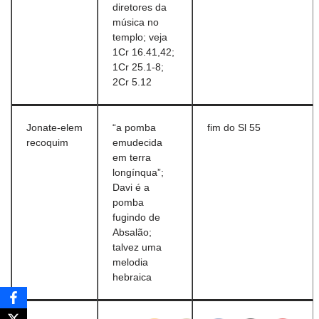
diretores da
música no
templo; veja
1Cr 16.41,42;
1Cr 25.1-8;
2Cr 5.12
Jonate-elem
“a pomba
fim do Sl 55
recoquim
emudecida
em terra
longínqua”;
Davi é a
pomba
fugindo de
Absalão;
talvez uma
melodia
hebraica