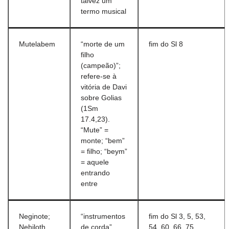
talvez um
termo musical
Mutelabem
“morte de um
fim do Sl 8
filho
(campeão)”;
refere-se à
vitória de Davi
sobre Golias
(1Sm
17.4,23).
“Mute” =
monte; “bem”
= filho; “beym”
= aquele
entrando
entre
Neginote;
“instrumentos
fim do Sl 3, 5, 53,
Nehiloth
de corda”
54, 60, 66, 75