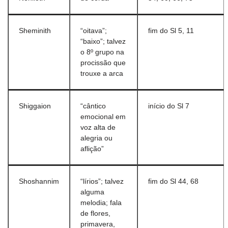
Sheminith
“oitava”;
fim do Sl 5, 11
“baixo”; talvez
o 8º grupo na
procissão que
trouxe a arca
Shiggaion
“cântico
início do Sl 7
emocional em
voz alta de
alegria ou
aflição”
Shoshannim
“lírios”; talvez
fim do Sl 44, 68
alguma
melodia; fala
de flores,
primavera,