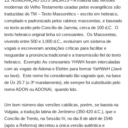
13. NUMERAÇÃO DOS SALMOS – A maioria das versões
modernas do Velho Testamento usadas pelos evangélicos são
traduzidas do TM – Texto Massorético – escrito em hebraico,
compilado e padronizado pelos rabinos massoretas, e baseado
no texto aceito pelo Concílio de Jamnia, cerca de 100 d.C. O
texto hebraico original tinha só consoantes. Os Massoretas,
vivendo entre 500 e 1.000 d.C., evoluíram um sistema de
vogais e escreveram anotações críticas para facilitar e
resguardar a pronúncia tradicional e a transmissão fiel do texto
hebraico. Exemplo: As consoantes YHWH foram intercaladas
com as vogais de Adonai e Elohim para formar YaHWeH (Javé
ou Iavé). Este nome foi considerado tão sagrado que, na base
de Úx 20.7 (o 3º mandamento), ele sempre foi substituído pelo
nome ADON ou ADONAI, quando lido.
Um bom número das versões católicas, porém, se baseia na
Vulgata, a tradução latina de Jerônimo (350-420 d.C.), que o
Concílio de Trento, na Sessão IV, no dia 8 de abril de 1546
(após a Reforma) decretou a única versão autêntica e