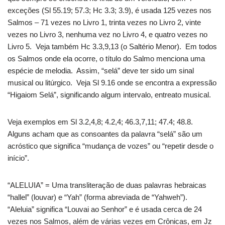
exceções (Sl 55.19; 57.3; Hc 3.3; 3.9), é usada 125 vezes nos
Salmos – 71 vezes no Livro 1, trinta vezes no Livro 2, vinte
vezes no Livro 3, nenhuma vez no Livro 4, e quatro vezes no
Livro 5. Veja também Hc 3.3,9,13 (o Saltério Menor). Em todos
os Salmos onde ela ocorre, o título do Salmo menciona uma
espécie de melodia. Assim, “selá” deve ter sido um sinal
musical ou litúrgico. Veja Sl 9.16 onde se encontra a expressão
“Higaiom Selá”, significando algum intervalo, entreato musical.
Veja exemplos em Sl 3.2,4,8; 4.2,4; 46.3,7,11; 47.4; 48.8.
Alguns acham que as consoantes da palavra “selá” são um
acróstico que significa “mudança de vozes” ou “repetir desde o
início”.
“ALELUIA” = Uma transliteração de duas palavras hebraicas
“hallel” (louvar) e “Yah” (forma abreviada de “Yahweh”).
“Aleluia” significa “Louvai ao Senhor” e é usada cerca de 24
vezes nos Salmos, além de várias vezes em Crônicas, em Jz