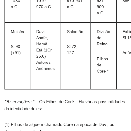
1430
1010 –
970-931
931-
586 
a.C.
970 a.C.
a.C.
900
a.C.
Moisés
Davi,
Salomão,
Divisão
Exíli
Asafe,
do
Sl 1
Hemã,
Reino
Sl 90
Sl 72,
Etã (1Cr
(+91)
127
Anô
25.6)
Filhos
Autores
de
Anônimos
Coré *
Observações:
* – Os Filhos de Coré – Há várias possibilidades
da identidade deles:
(1) Filhos de alguém chamado Coré na época de Davi, ou