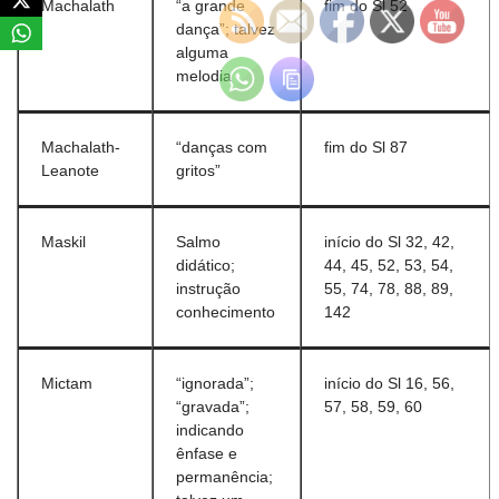
Machalath
“a grande
fim do Sl 52
dança”; talvez
alguma
melodia
Machalath-
“danças com
fim do Sl 87
Leanote
gritos”
Maskil
Salmo
início do Sl 32, 42,
didático;
44, 45, 52, 53, 54,
instrução
55, 74, 78, 88, 89,
conhecimento
142
Mictam
“ignorada”;
início do Sl 16, 56,
“gravada”;
57, 58, 59, 60
indicando
ênfase e
permanência;