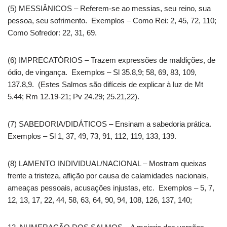
(5) MESSIÂNICOS – Referem-se ao messias, seu reino, sua
pessoa, seu sofrimento. Exemplos – Como Rei: 2, 45, 72, 110;
Como Sofredor: 22, 31, 69.
(6) IMPRECATÓRIOS – Trazem expressões de maldições, de
ódio, de vingança. Exemplos – Sl 35.8,9; 58, 69, 83, 109,
137.8,9. (Estes Salmos são difíceis de explicar à luz de Mt
5.44; Rm 12.19-21; Pv 24.29; 25.21,22).
(7) SABEDORIA/DIDÁTICOS – Ensinam a sabedoria prática.
Exemplos – Sl 1, 37, 49, 73, 91, 112, 119, 133, 139.
(8) LAMENTO INDIVIDUAL/NACIONAL – Mostram queixas
frente a tristeza, aflição por causa de calamidades nacionais,
ameaças pessoais, acusações injustas, etc. Exemplos – 5, 7,
12, 13, 17, 22, 44, 58, 63, 64, 90, 94, 108, 126, 137, 140;