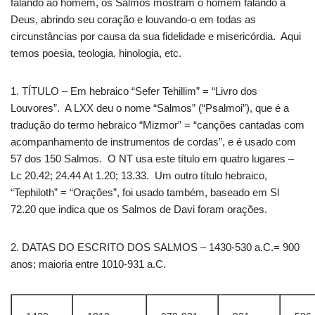
falando ao homem, os Salmos mostram o homem falando a
Deus, abrindo seu coração e louvando-o em todas as
circunstâncias por causa da sua fidelidade e misericórdia. Aqui
temos poesia, teologia, hinologia, etc.
1. TÍTULO – Em hebraico “Sefer Tehillim” = “Livro dos
Louvores”. A LXX deu o nome “Salmos” (“Psalmoi”), que é a
tradução do termo hebraico “Mizmor” = “canções cantadas com
acompanhamento de instrumentos de cordas”, e é usado com
57 dos 150 Salmos. O NT usa este título em quatro lugares –
Lc 20.42; 24.44 At 1.20; 13.33. Um outro título hebraico,
“Tephiloth” = “Orações”, foi usado também, baseado em Sl
72.20 que indica que os Salmos de Davi foram orações.
2. DATAS DO ESCRITO DOS SALMOS – 1430-530 a.C.= 900
anos; maioria entre 1010-931 a.C.