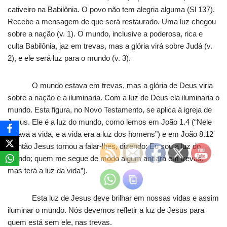
cativeiro na Babilônia. O povo não tem alegria alguma (Sl 137).
Recebe a mensagem de que será restaurado. Uma luz chegou
sobre a nação (v. 1). O mundo, inclusive a poderosa, rica e
culta Babilônia, jaz em trevas, mas a glória virá sobre Judá (v.
2), e ele será luz para o mundo (v. 3).
O mundo estava em trevas, mas a glória de Deus viria
sobre a nação e a iluminaria. Com a luz de Deus ela iluminaria o
mundo. Esta figura, no Novo Testamento, se aplica à igreja de
Jesus. Ele é a luz do mundo, como lemos em João 1.4 (“Nele
estava a vida, e a vida era a luz dos homens”) e em João 8.12
(“Então Jesus tornou a falar-lhes, dizendo: Eu sou a luz do
mundo; quem me segue de modo algum andará em trevas,
mas terá a luz da vida”).
Esta luz de Jesus deve brilhar em nossas vidas e assim
iluminar o mundo. Nós devemos refletir a luz de Jesus para
quem está sem ele, nas trevas.