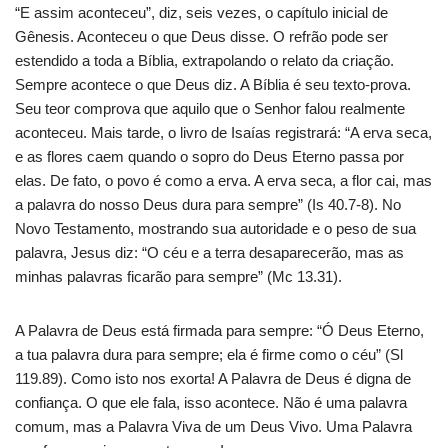
“E assim aconteceu”, diz, seis vezes, o capítulo inicial de
Gênesis. Aconteceu o que Deus disse. O refrão pode ser
estendido a toda a Bíblia, extrapolando o relato da criação.
Sempre acontece o que Deus diz. A Bíblia é seu texto-prova.
Seu teor comprova que aquilo que o Senhor falou realmente
aconteceu. Mais tarde, o livro de Isaías registrará: “A erva seca,
e as flores caem quando o sopro do Deus Eterno passa por
elas. De fato, o povo é como a erva. A erva seca, a flor cai, mas
a palavra do nosso Deus dura para sempre” (Is 40.7-8). No
Novo Testamento, mostrando sua autoridade e o peso de sua
palavra, Jesus diz: “O céu e a terra desaparecerão, mas as
minhas palavras ficarão para sempre” (Mc 13.31).
A Palavra de Deus está firmada para sempre: “Ó Deus Eterno,
a tua palavra dura para sempre; ela é firme como o céu” (Sl
119.89). Como isto nos exorta! A Palavra de Deus é digna de
confiança. O que ele fala, isso acontece. Não é uma palavra
comum, mas a Palavra Viva de um Deus Vivo. Uma Palavra