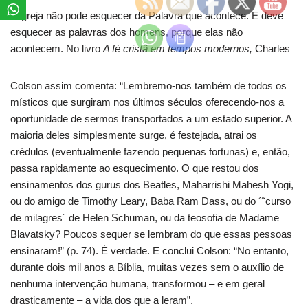
A igreja não pode esquecer da Palavra que acontece. E deve
esquecer as palavras dos homens, porque elas não
acontecem. No livro
A fé cristã em tempos modernos,
Charles
Colson assim comenta: “Lembremo-nos também de todos os
místicos que surgiram nos últimos séculos oferecendo-nos a
oportunidade de sermos transportados a um estado superior. A
maioria deles simplesmente surge, é festejada, atrai os
crédulos (eventualmente fazendo pequenas fortunas) e, então,
passa rapidamente ao esquecimento. O que restou dos
ensinamentos dos gurus dos Beatles, Maharrishi Mahesh Yogi,
ou do amigo de Timothy Leary, Baba Ram Dass, ou do ´˜curso
de milagres´ de Helen Schuman, ou da teosofia de Madame
Blavatsky? Poucos sequer se lembram do que essas pessoas
ensinaram!” (p. 74). É verdade. E conclui Colson: “No entanto,
durante dois mil anos a Bíblia, muitas vezes sem o auxílio de
nenhuma intervenção humana, transformou – e em geral
drasticamente – a vida dos que a leram”.