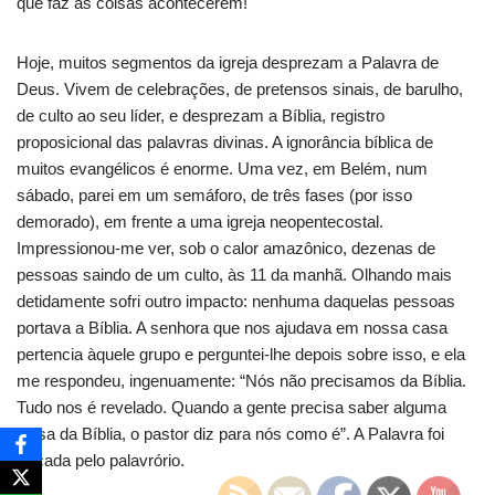
que faz as coisas acontecerem!
Hoje, muitos segmentos da igreja desprezam a Palavra de
Deus. Vivem de celebrações, de pretensos sinais, de barulho,
de culto ao seu líder, e desprezam a Bíblia, registro
proposicional das palavras divinas. A ignorância bíblica de
muitos evangélicos é enorme. Uma vez, em Belém, num
sábado, parei em um semáforo, de três fases (por isso
demorado), em frente a uma igreja neopentecostal.
Impressionou-me ver, sob o calor amazônico, dezenas de
pessoas saindo de um culto, às 11 da manhã. Olhando mais
detidamente sofri outro impacto: nenhuma daquelas pessoas
portava a Bíblia. A senhora que nos ajudava em nossa casa
pertencia àquele grupo e perguntei-lhe depois sobre isso, e ela
me respondeu, ingenuamente: “Nós não precisamos da Bíblia.
Tudo nos é revelado. Quando a gente precisa saber alguma
coisa da Bíblia, o pastor diz para nós como é”. A Palavra foi
trocada pelo palavrório.