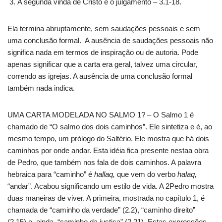
A segunda vinda de Cristo e o julgamento – 3.1-18.
Ela termina abruptamente, sem saudações pessoais e sem
uma conclusão formal. A ausência de saudações pessoais não
significa nada em termos de inspiração ou de autoria. Pode
apenas significar que a carta era geral, talvez uma circular,
correndo as igrejas. A ausência de uma conclusão formal
também nada indica.
UMA CARTA MODELADA NO SALMO 1? – O Salmo 1 é
chamado de “O salmo dos dois caminhos”. Ele sintetiza e é, ao
mesmo tempo, um prólogo do Saltério. Ele mostra que há dois
caminhos por onde andar. Esta idéia fica presente nestaa obra
de Pedro, que também nos fala de dois caminhos. A palavra
hebraica para “caminho” é
hallaq,
que vem do verbo
halaq,
“andar”. Acabou significando um estilo de vida. A 2Pedro mostra
duas maneiras de viver. A primeira, mostrada no capítulo 1, é
chamada de “caminho da verdade” (2.2), “caminho direito”
(2.15) e, ainda, “caminho da justiça” (2.21). Estas expressões