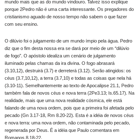
mundo mais que as do mundo vindouro. Talvez isso explique
porque 2Pedro não é uma carta interessante. Os pregadores do
cristianismo aguado de nosso tempo não sabem o que fazer
com seu ensino.
O dilúvio foi o julgamento de um mundo ímpio pela água. Pedro
diz que o fim desta nossa era se dará por meio de um “dilúvio
de fogo”. O apóstolo idealiza um cenário de julgamento
iluminado pelas chamas da ira divina. O fogo abrasará
(3.10,12), destruirá (3.7) e derreterá (3.12). Serão atingidos: os
céus (3.7,10,12), a terra (3.7,10) e todas as coisas que nela há
(3.10-11). Semelhantemente ao texto de Apocalipse 21.1, Pedro
também fala de novos céus e nova terra (2Pe3.13; Is.65.17). Na
realidade, mais que uma nova realidade cósmica, ele está
falando de uma nova ordem, pois que a primeira foi afetada pelo
pecado (Gn 3.17-18, Rm 8.20-22). Esta é a idéia de novos céus
e nova terra: uma nova ordem, não contaminada pelo pecado,
regenerada por Deus. É a idéia que Paulo comentara em
Romanos 8.18-22.