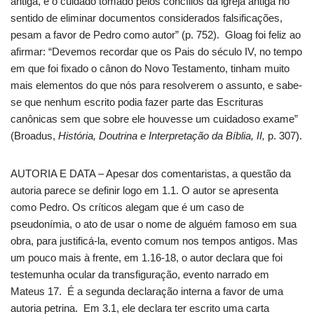
antiga, e o cuidado tomado pelos concílios da igreja antiga no
sentido de eliminar documentos considerados falsificações,
pesam a favor de Pedro como autor” (p. 752). Gloag foi feliz ao
afirmar: “Devemos recordar que os Pais do século IV, no tempo
em que foi fixado o cânon do Novo Testamento, tinham muito
mais elementos do que nós para resolverem o assunto, e sabe-
se que nenhum escrito podia fazer parte das Escrituras
canônicas sem que sobre ele houvesse um cuidadoso exame”
(Broadus,
História, Doutrina e Interpretação da Bíblia, II,
p. 307).
AUTORIA E DATA – Apesar dos comentaristas, a questão da
autoria parece se definir logo em 1.1. O autor se apresenta
como Pedro. Os críticos alegam que é um caso de
pseudonímia, o ato de usar o nome de alguém famoso em sua
obra, para justificá-la, evento comum nos tempos antigos. Mas
um pouco mais à frente, em 1.16-18, o autor declara que foi
testemunha ocular da transfiguração, evento narrado em
Mateus 17. É a segunda declaração interna a favor de uma
autoria petrina. Em 3.1, ele declara ter escrito uma carta