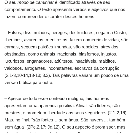
O seu
modo de caminhar
é identificado através de seu
comportamento. O texto apresenta verbos e adjetivos que nos
fazem compreender o caráter desses homens:
– Falsos, dissimulados, hereges, destruidores, negam a Cristo,
libertinos, avarentos, mentirosos, fazem comércio de vidas, são
carnais, seguem paixões imundas, são rebeldes, atrevidos,
obstinados, como animais irracionais, blasfemos, injustos,
luxuriosos, enganadores, adúlteros, insaciáveis, malditos,
vaidosos, arrogantes, inconstantes, escravos da corrupção
(2.1-3,10-14,18-19; 3.3). Tais palavras variam um pouco de uma
versão bíblica para outra.
– Apesar de todo esse conteúdo maligno, tais homens
apresentam uma aparência positiva. Afinal, são líderes, são
mestres, e prometem liberdade aos seus seguidores (2.1-2,19).
Mas, no final, “são fontes… sem água. São nuvens… também
sem água” (2Pe.2.17; Jd.12). O seu aspecto é promissor, mas