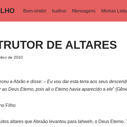
ILHO
Bem-vindo!
Isaltino
Mensagens
Minhas Leitu
TRUTOR DE ALTARES
bro de 2010
eceu a Abrão e disse: – Eu vou dar esta terra aos seus descend
 ao Deus Eterno, pois ali o Eterno havia aparecido a ele
” (Gêne
ho Filho
uitos altares que Abraão levantou para Iahweh, o Deus Eterno. 