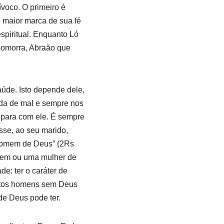
voco. O primeiro é
 maior marca de sua fé
spiritual. Enquanto Ló
Gomorra, Abraão que
úde. Isto depende dele,
da de mal e sempre nos
e para com ele. É sempre
sse, ao seu marido,
 homem de Deus” (2Rs
mem ou uma mulher de
e: ter o caráter de
itos homens sem Deus
de Deus pode ter.