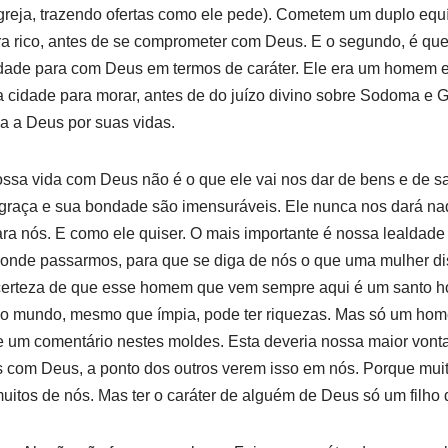
igreja, trazendo ofertas como ele pede). Cometem um duplo equí
ra rico, antes de se comprometer com Deus. E o segundo, é que
ldade para com Deus em termos de caráter. Ele era um homem e
cidade para morar, antes de do juízo divino sobre Sodoma e 
ia a Deus por suas vidas.
ssa vida com Deus não é o que ele vai nos dar de bens e de sa
graça e sua bondade são imensuráveis. Ele nunca nos dará na
ara nós. E como ele quiser. O mais importante é nossa lealdad
 onde passarmos, para que se diga de nós o que uma mulher di
 certeza de que esse homem que vem sempre aqui é um santo
do mundo, mesmo que ímpia, pode ter riquezas. Mas só um ho
 um comentário nestes moldes. Esta deveria nossa maior vontad
 com Deus, a ponto dos outros verem isso em nós. Porque mu
uitos de nós. Mas ter o caráter de alguém de Deus só um filho 