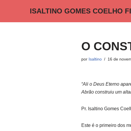
ISALTINO GOMES COELHO F
Pular
para
o
conteúdo
O CONS
por
Isaltino
16 de novem
“Ali o Deus Eterno apar
Abrão construiu um altar
Pr. Isaltino Gomes Coel
Este é o primeiro dos m