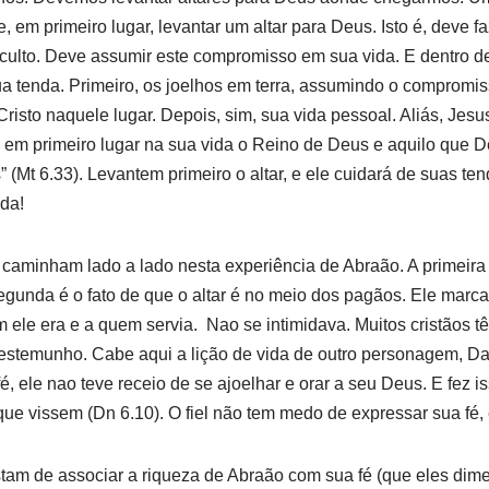
, em primeiro lugar, levantar um altar para Deus. Isto é, deve 
 culto. Deve assumir este compromisso em sua vida. E dentro des
ua tenda. Primeiro, os joelhos em terra, assumindo o compromi
risto naquele lugar. Depois, sim, sua vida pessoal. Aliás, Jesu
em primeiro lugar na sua vida o Reino de Deus e aquilo que De
 (Mt 6.33). Levantem primeiro o altar, e ele cuidará de suas te
ida!
aminham lado a lado nesta experiência de Abraão. A primeira 
 segunda é o fato de que o altar é no meio dos pagãos. Ele marc
 ele era e a quem servia. Nao se intimidava. Muitos cristãos 
 testemunho. Cabe aqui a lição de vida de outro personagem, 
fé, ele nao teve receio de se ajoelhar e orar a seu Deus. E fez 
que vissem (Dn 6.10). O fiel não tem medo de expressar sua fé,
tam de associar a riqueza de Abraão com sua fé (que eles di