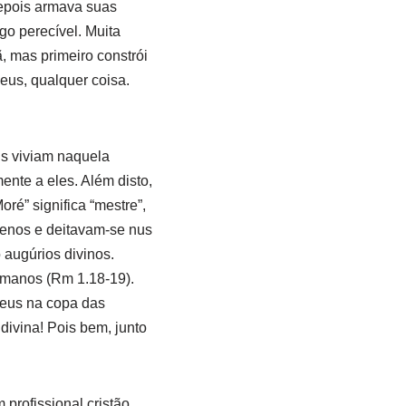
depois armava suas
go perecível. Muita
ã, mas primeiro constrói
eus, qualquer coisa.
us viviam naquela
ente a eles. Além disto,
oré” significa “mestre”,
enos e deitavam-se nus
 augúrios divinos.
omanos (Rm 1.18-19).
Deus na copa das
ivina! Pois bem, junto
rofissional cristão,