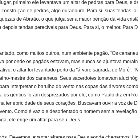
gar, primeiro ele levantava um altar de pedras para Deus, e 
construção de pedras, algo duradouro. Para si, suas tendas, al
iquezas de Abraão, o que julga ser a maior bênção da vida crist
e depois tendas perecíveis para Deus. Para si, o melhor. Para D
.
evantado, como muitos outros, num ambiente pagão. “Os canane
sava por onde os pagãos estavam, mas nunca se ajuntava moralm
cativo, o altar foi levantado perto da “árvore sagrada de Moré”. “M
valho-mestre dos cananeus. Seus sacerdotes tomavam alucinóg
para interpretar o barulho do vento nas copas das árvores como
 os gentios foram desprezados por ele, como Paulo diz em R
a tenebricidade de seus corações. Buscavam ouvir a voz de 
 vento. Como é vazio e desorientado o homem sem a revelação d
gã, ele erige um altar para seu Deus.
nós. Devemos levantar altares para Deus aonde chegarmos. Um p