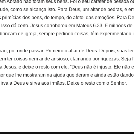
em Abraão não foram seus bens. Foi o seu caráter de pessoa o
tude, como se alcança isto. Para Deus, um altar de pedras, e em
s primícias dos bens, do tempo, do afeto, das emoções. Para Deu
 Isso dá certo. Jesus corroborou em Mateus 6.33. E milhões de c
brincam de igreja, sempre pedindo coisas, têm experimentado i
mão, por onde passar. Primeiro o altar de Deus. Depois, suas t
em ter coisas nem ande ansioso, clamando por riquezas. Seja 
 Jesus, e deixe o resto com ele. “Deus não é injusto. Ele não 
or que lhe mostraram na ajuda que deram e ainda estão dando
Sirva a Deus e sirva aos irmãos. Deixe o resto com o Senhor.