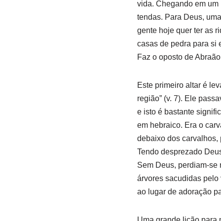
vida. Chegando em um lu
tendas. Para Deus, uma 
gente hoje quer ter as r
casas de pedra para si 
Faz o oposto de Abraão
Este primeiro altar é l
região” (v. 7). Ele pas
e isto é bastante signifi
em hebraico. Era o car
debaixo dos carvalhos, 
Tendo desprezado Deus,
Sem Deus, perdiam-se n
árvores sacudidas pelo
ao lugar de adoração pa
Uma grande lição para 