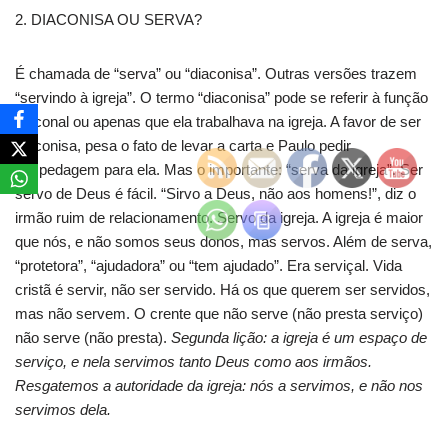
2. DIACONISA OU SERVA?
É chamada de “serva” ou “diaconisa”. Outras versões trazem
“servindo à igreja”. O termo “diaconisa” pode se referir à função
diaconal ou apenas que ela trabalhava na igreja. A favor de ser
diaconisa, pesa o fato de levar a carta e Paulo pedir
hospedagem para ela. Mas o importante: “serva da igreja”. Ser
servo de Deus é fácil. “Sirvo a Deus, não aos homens!”, diz o
irmão ruim de relacionamento. Servo da igreja. A igreja é maior
que nós, e não somos seus donos, mas servos. Além de serva,
“protetora”, “ajudadora” ou “tem ajudado”. Era serviçal. Vida
cristã é servir, não ser servido. Há os que querem ser servidos,
mas não servem. O crente que não serve (não presta serviço)
não serve (não presta).
Segunda lição: a igreja é um espaço de
serviço, e nela servimos tanto Deus como aos irmãos.
Resgatemos a autoridade da igreja: nós a servimos, e não nos
servimos dela.