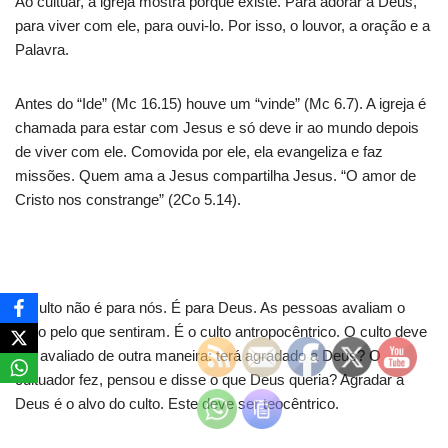
Ao cultuar, a igreja mostra porque existe. Para adorar a Deus,
para viver com ele, para ouvi-lo. Por isso, o louvor, a oração e a
Palavra.
Antes do “Ide” (Mc 16.15) houve um “vinde” (Mc 6.7). A igreja é
chamada para estar com Jesus e só deve ir ao mundo depois
de viver com ele. Comovida por ele, ela evangeliza e faz
missões. Quem ama a Jesus compartilha Jesus. “O amor de
Cristo nos constrange” (2Co 5.14).
O culto não é para nós. É para Deus. As pessoas avaliam o
culto pelo que sentiram. É o culto antropocêntrico. O culto deve
ser avaliado de outra maneira: terá agradado a Deus? O
cultuador fez, pensou e disse o que Deus queria? Agradar a
Deus é o alvo do culto. Este deve ser teocêntrico.