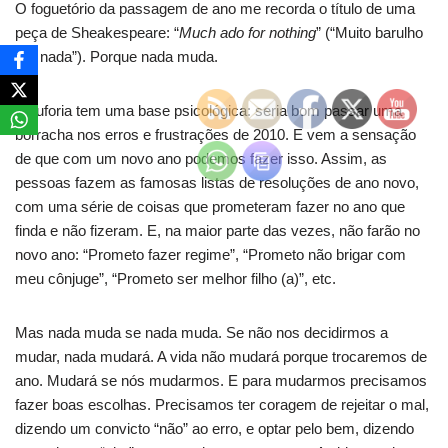
O foguetório da passagem de ano me recorda o título de uma
peça de Sheakespeare: “
Much ado for nothing
” (“Muito barulho
por nada”). Porque nada muda.
A euforia tem uma base psicológica: seria bom passar uma
borracha nos erros e frustrações de 2010. E vem a sensação
de que com um novo ano podemos fazer isso. Assim, as
pessoas fazem as famosas listas de resoluções de ano novo,
com uma série de coisas que prometeram fazer no ano que
finda e não fizeram. E, na maior parte das vezes, não farão no
novo ano: “Prometo fazer regime”, “Prometo não brigar com
meu cônjuge”, “Prometo ser melhor filho (a)”, etc.
Mas nada muda se nada muda. Se não nos decidirmos a
mudar, nada mudará. A vida não mudará porque trocaremos de
ano. Mudará se nós mudarmos. E para mudarmos precisamos
fazer boas escolhas. Precisamos ter coragem de rejeitar o mal,
dizendo um convicto “não” ao erro, e optar pelo bem, dizendo