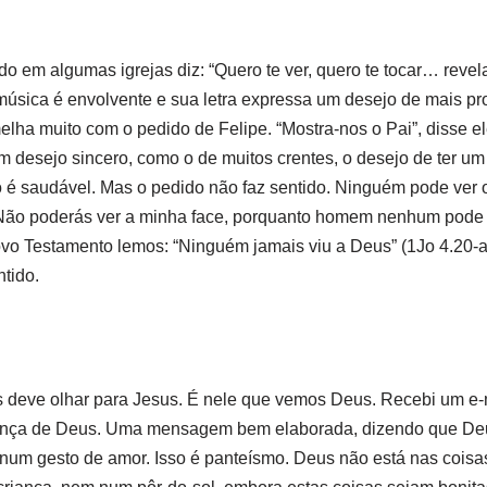
o em algumas igrejas diz: “Quero te ver, quero te tocar… reve
música é envolvente e sua letra expressa um desejo de mais pro
ha muito com o pedido de Felipe. “Mostra-nos o Pai”, disse el
m desejo sincero, como o de muitos crentes, o desejo de ter u
 é saudável. Mas o pedido não faz sentido. Ninguém pode ver o
 Não poderás ver a minha face, porquanto homem nenhum pode 
ovo Testamento lemos: “Ninguém jamais viu a Deus” (1Jo 4.20-a
tido.
 deve olhar para Jesus. É nele que vemos Deus. Recebi um e-m
ença de Deus. Uma mensagem bem elaborada, dizendo que Deus
 num gesto de amor. Isso é panteísmo. Deus não está nas coisa