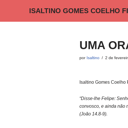
ISALTINO GOMES COELHO F
Pular
para
o
conteúdo
UMA OR
por
Isaltino
2 de feverei
Isaltino Gomes Coelho 
“Disse-lhe Felipe: Senh
convosco, e ainda não m
(João 14.8-9).