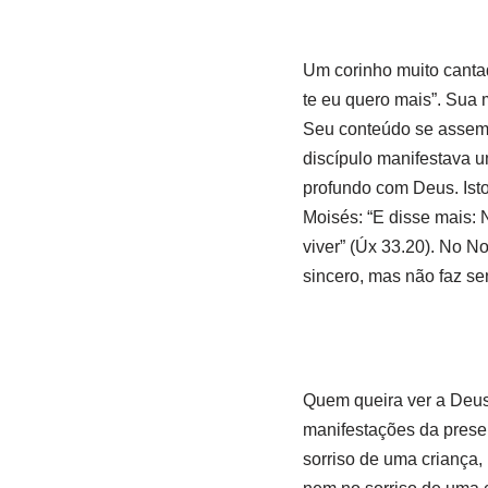
Um corinho muito cantad
te eu quero mais”. Sua 
Seu conteúdo se assemel
discípulo manifestava u
profundo com Deus. Isto
Moisés: “E disse mais:
viver” (Úx 33.20). No N
sincero, mas não faz sen
Quem queira ver a Deus
manifestações da pres
sorriso de uma criança,