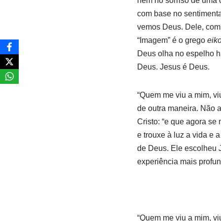
nem no sorriso de uma c
com base no sentimenta
vemos Deus. Dele, com m
“Imagem” é o grego
eik
Deus olha no espelho há
Deus. Jesus é Deus.
“Quem me viu a mim, viu
de outra maneira. Não a
Cristo: “e que agora se
e trouxe à luz a vida e
de Deus. Ele escolheu 
experiência mais profun
“Quem me viu a mim, viu