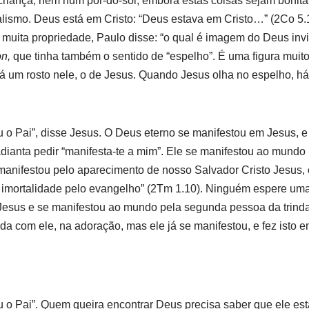
riança, nem num pôr-do-sol, embora estas coisas sejam bonitas
lismo. Deus está em Cristo: “Deus estava em Cristo…” (2Co 5.1
uita propriedade, Paulo disse: “o qual é imagem do Deus invisí
on,
que tinha também o sentido de “espelho”. É uma figura muit
 um rosto nele, o de Jesus. Quando Jesus olha no espelho, há 
 o Pai”, disse Jesus. O Deus eterno se manifestou em Jesus, e 
dianta pedir “manifesta-te a mim”. Ele se manifestou ao mundo
 manifestou pelo aparecimento de nosso Salvador Cristo Jesus, o
 a imortalidade pelo evangelho” (2Tm 1.10). Ninguém espere um
Jesus e se manifestou ao mundo pela segunda pessoa da trin
da com ele, na adoração, mas ele já se manifestou, e fez isto 
 o Pai”. Quem queira encontrar Deus precisa saber que ele est