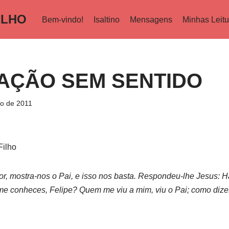
ILHO
Bem-vindo!
Isaltino
Mensagens
Minhas Leitu
AÇÃO SEM SENTIDO
ro de 2011
Filho
or, mostra-nos o Pai, e isso nos basta. Respondeu-lhe Jesus: 
e conheces, Felipe? Quem me viu a mim, viu o Pai; como dizes