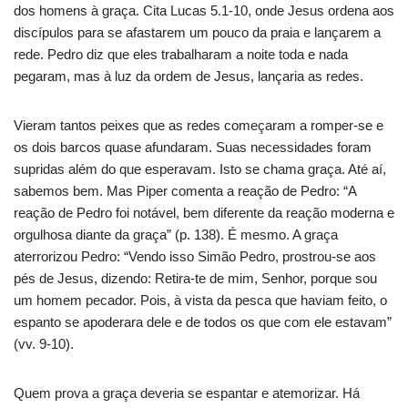
dos homens à graça. Cita Lucas 5.1-10, onde Jesus ordena aos
discípulos para se afastarem um pouco da praia e lançarem a
rede. Pedro diz que eles trabalharam a noite toda e nada
pegaram, mas à luz da ordem de Jesus, lançaria as redes.
Vieram tantos peixes que as redes começaram a romper-se e
os dois barcos quase afundaram. Suas necessidades foram
supridas além do que esperavam. Isto se chama graça. Até aí,
sabemos bem. Mas Piper comenta a reação de Pedro: “A
reação de Pedro foi notável, bem diferente da reação moderna e
orgulhosa diante da graça” (p. 138). É mesmo. A graça
aterrorizou Pedro: “Vendo isso Simão Pedro, prostrou-se aos
pés de Jesus, dizendo: Retira-te de mim, Senhor, porque sou
um homem pecador. Pois, à vista da pesca que haviam feito, o
espanto se apoderara dele e de todos os que com ele estavam”
(vv. 9-10).
Quem prova a graça deveria se espantar e atemorizar. Há