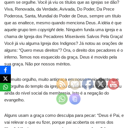
quem se orgulhe. Você já viu os títulos que as igrejas se dão?
Viva, Renovada, da Verdade, Avivada, Do Poder, Da Prece
Poderosa, Santa, Mundial do Poder de Deus, sempre um título
que as enaltece, mesmo quando menciona Deus. A idéia é que
aquele grupo tem
copyright
dele
.
Ninguém funda uma igreja e a
chama de Igreja dos Pecadores Miseráveis Salvos Pela Graça!
Você já viu alguma Igreja dos Indignos? Já notou as orações de
alguns: “Quero meus direitos”? Ora, o direito dos pecadores é o
inferno. Temos nos esquecido da graça. Deus é movido pela
sua graça. Não por nossos méritos.
Há muito orgulho, muito antigraça em nosso meio. Gente que
se orgulha do templo da igreja, ou da sua receita financeira. Ou
ainda do nível social da membresia. Isto é a negação do
evangelho.
Alguns usam a graça como desculpa para pecar: “Deus é Pai, e
vai relevar o que eu fizer, porque pai acoberta os erros dos