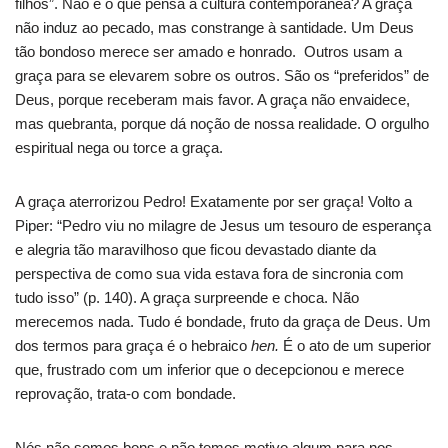
filhos”. Não é o que pensa a cultura contemporânea? A graça
não induz ao pecado, mas constrange à santidade. Um Deus
tão bondoso merece ser amado e honrado. Outros usam a
graça para se elevarem sobre os outros. São os “preferidos” de
Deus, porque receberam mais favor. A graça não envaidece,
mas quebranta, porque dá noção de nossa realidade. O orgulho
espiritual nega ou torce a graça.
A graça aterrorizou Pedro! Exatamente por ser graça! Volto a
Piper: “Pedro viu no milagre de Jesus um tesouro de esperança
e alegria tão maravilhoso que ficou devastado diante da
perspectiva de como sua vida estava fora de sincronia com
tudo isso” (p. 140). A graça surpreende e choca. Não
merecemos nada. Tudo é bondade, fruto da graça de Deus. Um
dos termos para graça é o hebraico
hen.
É o ato de um superior
que, frustrado com um inferior que o decepcionou e merece
reprovação, trata-o com bondade.
Nós não somos bons e não temos motivo algum para nos