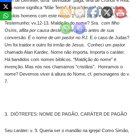
Vem de Demeter, uma “divindade” pagã, filha de Cronos e Rea.
Seu nome significa “Mãe Terra”. Era a “deusa” da agricultura.
o
o
Há dois homens com este nome. 1
.) At 19.24 e 38. 2
.) Este.
Testemunho: vv.12-13. Maldição do nome?
Sra. com filho
Osíris, aflita por causa deste nome, posto antes de sua
conversão. É o nome de um pastor no RJ.
E o caso de Judas?
Um foi traidor e outro foi irmão de Jesus. Conheci um pastor
chamado Alan Kardec. Nome não importa. Importa o caráter.
Há bandidos com nomes bíblicos. “Maldição do nome” é
invenção. Mas nós nos chamamos “cristãos”. Honramos o
nome? Devemos viver à altura do Nome, cf. personagens do v.
7.
3. DIÓTREFES: NOME DE PAGÃO, CARÁTER DE PAGÃO
Seu caráter: v. 9. Queria ser o mandão na igreja! Como Simão,