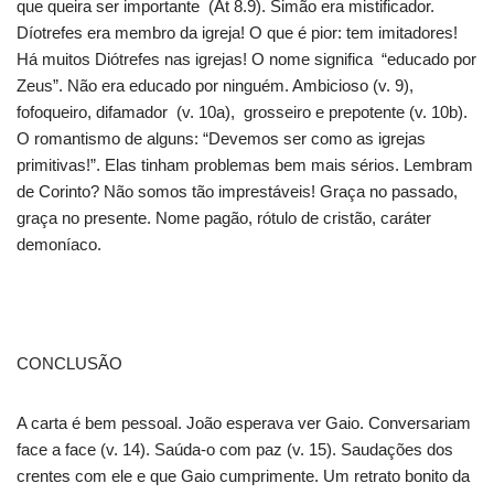
que queira ser importante (At 8.9). Simão era mistificador.
Díotrefes era membro da igreja! O que é pior: tem imitadores!
Há muitos Diótrefes nas igrejas! O nome significa “educado por
Zeus”. Não era educado por ninguém. Ambicioso (v. 9),
fofoqueiro, difamador (v. 10a), grosseiro e prepotente (v. 10b).
O romantismo de alguns: “Devemos ser como as igrejas
primitivas!”. Elas tinham problemas bem mais sérios. Lembram
de Corinto? Não somos tão imprestáveis! Graça no passado,
graça no presente. Nome pagão, rótulo de cristão, caráter
demoníaco.
CONCLUSÃO
A carta é bem pessoal. João esperava ver Gaio. Conversariam
face a face (v. 14). Saúda-o com paz (v. 15). Saudações dos
crentes com ele e que Gaio cumprimente. Um retrato bonito da