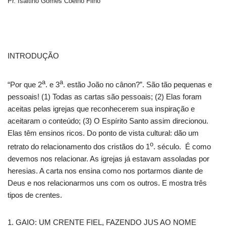
Pr. Isaltino Gomes Coelho Filho
INTRODUÇÃO
a
a
“Por que 2
. e 3
. estão João no cânon?”. São tão pequenas e
pessoais! (1) Todas as cartas são pessoais; (2) Elas foram
aceitas pelas igrejas que reconhecerem sua inspiração e
aceitaram o conteúdo; (3) O Espírito Santo assim direcionou.
Elas têm ensinos ricos. Do ponto de vista cultural: dão um
o
retrato do relacionamento dos cristãos do 1
. século. É como
devemos nos relacionar. As igrejas já estavam assoladas por
heresias. A carta nos ensina como nos portarmos diante de
Deus e nos relacionarmos uns com os outros. E mostra três
tipos de crentes.
1. GAIO: UM CRENTE FIEL, FAZENDO JUS AO NOME