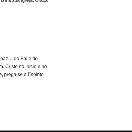
nsa à sua igreja. Graça
e paz… do Pai e do
m. Cristo no início e no
, prega-se o Espírito