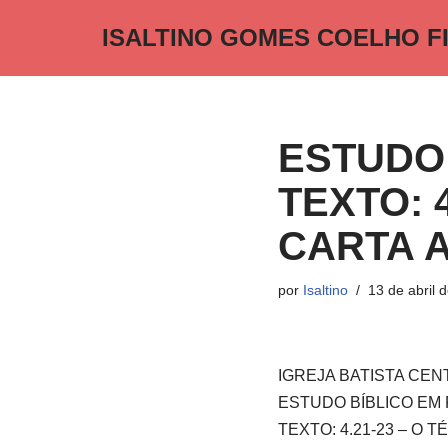
ISALTINO GOMES COELHO F
Pular
para
o
conteúdo
ESTUDO 
TEXTO: 
CARTA 
por
Isaltino
13 de abril 
IGREJA BATISTA CE
ESTUDO BÍBLICO EM 
TEXTO: 4.21-23 – O