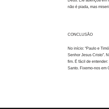
Deus. Ele abençoa em no
não é piada, mas miseri
CONCLUSÃO
No início: “Paulo e Tim
Senhor Jesus Cristo”. No
fim. É fácil de entender
Santo. Fixemo-nos em Cri