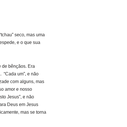
 “tchau” seco, mas uma
despede, e o que sua
e de bênçãos. Era
1. “Cada um”, e não
mizade com alguns, mas
so amor e nosso
sto Jesus”, e não
para Deus em Jesus
ticamente, mas se torna