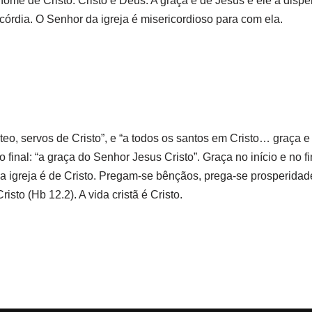
me de Cristo. Cristo é Deus. A graça é de Jesus e ele a dispe
córdia. O Senhor da igreja é misericordioso para com ela.
óteo, servos de Cristo”, e “a todos os santos em Cristo… graça 
 final: “a graça do Senhor Jesus Cristo”. Graça no início e no fi
: a igreja é de Cristo. Pregam-se bênçãos, prega-se prosperidade
sto (Hb 12.2). A vida cristã é Cristo.