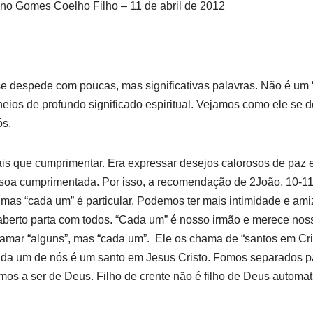
tino Gomes Coelho Filho – 11 de abril de 2012
se despede com poucas, mas significativas palavras. Não é um
ios de profundo significado espiritual. Vejamos como ele se 
ós.
ais que cumprimentar. Era expressar desejos calorosos de paz 
essoa cumprimentada. Por isso, a recomendação de 2João, 10-1
l, mas “cada um” é particular. Podemos ter mais intimidade e a
aberto parta com todos. “Cada um” é nosso irmão e merece nos
amar “alguns”, mas “cada um”. Ele os chama de “santos em Cri
ada um de nós é um santo em Jesus Cristo. Fomos separados 
mos a ser de Deus. Filho de crente não é filho de Deus automa