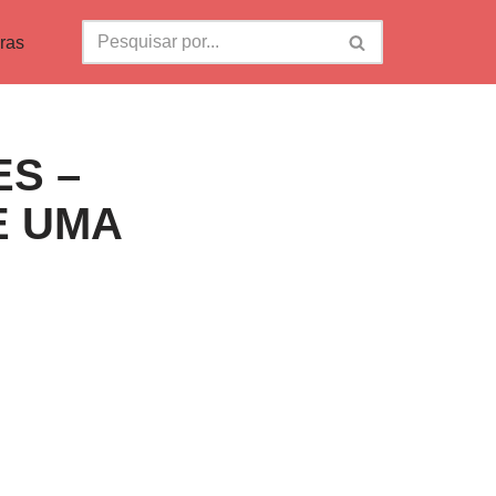
ras
ES –
E UMA