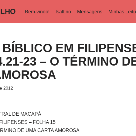
ILHO
Bem-vindo!
Isaltino
Mensagens
Minhas Leitu
BÍBLICO EM FILIPENS
4.21-23 – O TÉRMINO D
AMOROSA
de 2012
NTRAL DE MACAPÁ
FILIPENSES – FOLHA 15
 TÉRMINO DE UMA CARTA AMOROSA