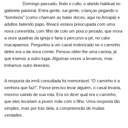
Domingo passado, findo o culto, o alarido habitual no
gabinete pastoral. Entra gente, sai gente, crianças pegando o
“bombons” (como chamam as balas doces, aqui no Amapá) e
adultos batendo papo. Meacir estava preocupada com uma
nova convertida, com filho de colo um pouco pesado, que mora
a onze quadras da igreja e faria o percurso a pé, no calor
macapaense. Perguntou a um casal motorizado se o caminho
deles era o da nova crente. Pensou obter-lhe uma carona, já
que iríamos a outro lugar. Algumas vezes a levamos, mas
tínhamos outro itinerário.
A resposta da irmã consultada foi memorável: “O caminho é a
senhora que faz!”. Fosse preciso levar alguém, o casal levaria,
mesmo saindo de sua rota. Era só dizer qual era o caminho,
que eles levariam a jovem mãe com o filho. Uma resposta tão
simples, mas por trás dela, a compreensão de muitas
verdades.