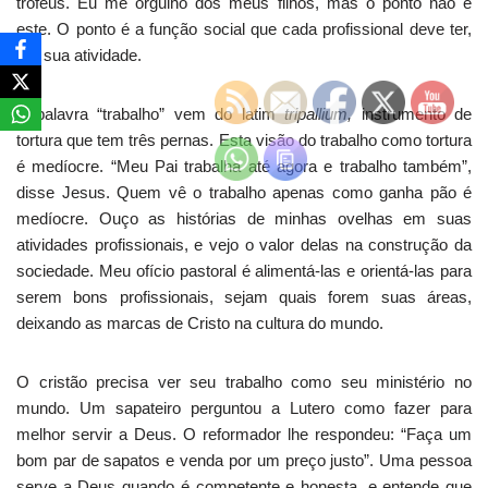
troféus. Eu me orgulho dos meus filhos, mas o ponto não é
este. O ponto é a função social que cada profissional deve ter,
em sua atividade.
A palavra “trabalho” vem do latim
tripallium,
instrumento de
tortura que tem três pernas. Esta visão do trabalho como tortura
é medíocre. “Meu Pai trabalha até agora e trabalho também”,
disse Jesus. Quem vê o trabalho apenas como ganha pão é
medíocre. Ouço as histórias de minhas ovelhas em suas
atividades profissionais, e vejo o valor delas na construção da
sociedade. Meu ofício pastoral é alimentá-las e orientá-las para
serem bons profissionais, sejam quais forem suas áreas,
deixando as marcas de Cristo na cultura do mundo.
O cristão precisa ver seu trabalho como seu ministério no
mundo. Um sapateiro perguntou a Lutero como fazer para
melhor servir a Deus. O reformador lhe respondeu: “Faça um
bom par de sapatos e venda por um preço justo”. Uma pessoa
serve a Deus quando é competente e honesta, e entende que