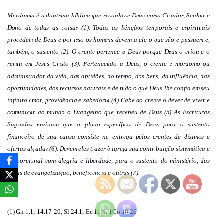
Mordomia é a doutrina bíblica que reconhece Deus como Criador, Senhor e
Dono de todas as coisas (1). Todas as bênçãos temporais e espirituais
procedem de Deus e por isso os homens devem a ele o que são e possuem e,
também, o sustento (2). O crente pertence a Deus porque Deus o criou e o
remiu em Jesus Cristo (3). Pertencendo a Deus, o crente é mordomo ou
administrador da vida, das aptidões, do tempo, dos bens, da influência, das
oportunidades, dos recursos naturais e de tudo o que Deus lhe confia em seu
infinito amor, providência e sabedoria (4) Cabe ao crente o dever de viver e
comunicar ao mundo o Evangelho que recebeu de Deus (5) As Escrituras
Sagradas ensinam que o plano específico de Deus para o sustento
financeiro de sua causa consiste na entrega pelos crentes de dízimos e
ofertas alçadas (6). Devem eles trazer à igreja sua contribuição sistemática e
proporcional com alegria e liberdade, para o sustento do ministério, das
obras de evangelização, beneficência e outras (7).
(1) Gn 1.1; 14.17-20; Sl 24.1; Ec 11.9; 1Co 10.26