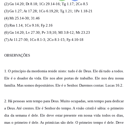
(2) Gn 14.20; Dt 8.18; 1Cr 29.14-16; Tg 1.17; 2Co 8.5
(3) Gn 1.27; At 17.28; 1Co 6.19,20; Tg 1.21; 1Pe 1.18-21
(4) Mt 25.14-30; 31.46
(5) Rm 1.14; 1Co 9.16; Fp 2.16
(6) Gn 14.20; Lv 27.30; Pv 3.9,10; Ml 3.8-12; Mt 23.23
(7) At 11.27-30; 1Co 8.1-3; 2Co 8.1-15; Fp 4.10-18
OBSERVAÇÕES
1. O princípio da mordomia reside nisto: tudo é de Deus. Ele dá tudo a todos.
Ele é o doador da vida. Ele nos abre portas de trabalho. Ele nos deu nossa
família. Mas somos depositários. Ele é o Senhor. Daremos contas: Lucas 16.2.
2. Há pessoas sem tempo para Deus. Muito ocupadas, sem tempo para dedicar
a Deus. Até crentes. Ele é Senhor do tempo. A visão cristã é sábia: o primeiro
dia da semana é dele. Ele deve estar presente em nossa vida todos os dias,
mas o primeiro é dele. As primícias são dele. O primeiro tempo é dele. Deve