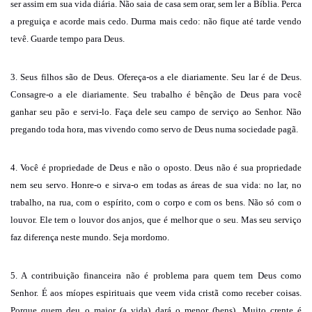
ser assim em sua vida diária. Não saia de casa sem orar, sem ler a Bíblia. Perca
a preguiça e acorde mais cedo. Durma mais cedo: não fique até tarde vendo
tevê. Guarde tempo para Deus.
3. Seus filhos são de Deus. Ofereça-os a ele diariamente. Seu lar é de Deus.
Consagre-o a ele diariamente. Seu trabalho é bênção de Deus para você
ganhar seu pão e servi-lo. Faça dele seu campo de serviço ao Senhor. Não
pregando toda hora, mas vivendo como servo de Deus numa sociedade pagã.
4. Você é propriedade de Deus e não o oposto. Deus não é sua propriedade
nem seu servo. Honre-o e sirva-o em todas as áreas de sua vida: no lar, no
trabalho, na rua, com o espírito, com o corpo e com os bens. Não só com o
louvor. Ele tem o louvor dos anjos, que é melhor que o seu. Mas seu serviço
faz diferença neste mundo. Seja mordomo.
5. A contribuição financeira não é problema para quem tem Deus como
Senhor. É aos míopes espirituais que veem vida cristã como receber coisas.
Porque quem deu o maior (a vida) dará o menor (bens). Muito crente é