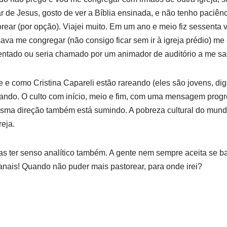
ar de Jesus, gosto de ver a Bíblia ensinada, e não tenho paciên
rear (por opção). Viajei muito. Em um ano e meio fiz sessenta
ava me congregar (não consigo ficar sem ir à igreja prédio) me 
mentado ou seria chamado por um animador de auditório a me sa
e como Cristina Capareli estão rareando (eles são jovens, dig
ando. O culto com início, meio e fim, com uma mensagem progr
ma direção também está sumindo. A pobreza cultural do mundo
reja.
as ter senso analítico também. A gente nem sempre aceita se ba
anais! Quando não puder mais pastorear, para onde irei?