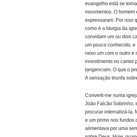
evangelho está se torna
movimentos. O homem é o
expressaram. Por isso q
como é a liturgia da igr
convidam um ou dois can
um pouco conhecido, e i
nexo um com o outro e
investimento no cantor 
tangenciam. O que o pre
A sensação triunfa sobre
Converti-me numa igrej
João Falcão Sobrinho, e 
procurar internalizá-la
e um primo nos fundos d
alimentava por uma sem
sobre Deus. Hoje, quand