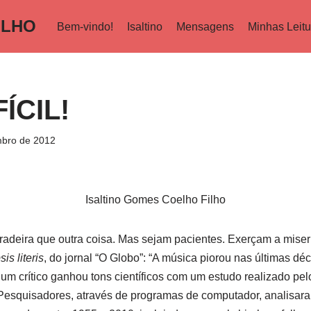
ILHO
Bem-vindo!
Isaltino
Mensagens
Minhas Leitu
ÍCIL!
bro de 2012
Isaltino Gomes Coelho Filho
radeira que outra coisa. Mas sejam pacientes. Exerçam a miseri
sis literis
, do jornal “O Globo”: “A música piorou nas últimas d
r um crítico ganhou tons científicos com um estudo realizado p
esquisadores, através de programas de computador, analisar