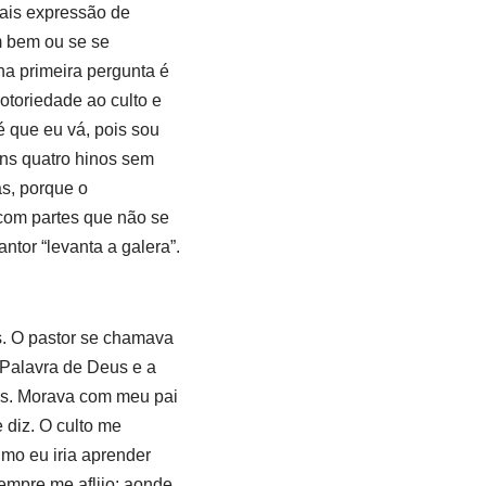
mais expressão de
m bem ou se se
ha primeira pergunta é
otoriedade ao culto e
 que eu vá, pois sou
uns quatro hinos sem
s, porque o
 com partes que não se
tor “levanta a galera”.
s. O pastor se chamava
a Palavra de Deus e a
nos. Morava com meu pai
 diz. O culto me
mo eu iria aprender
empre me aflijo: aonde