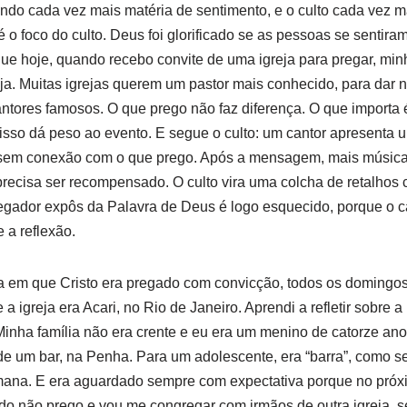
ndo cada vez mais matéria de sentimento, e o culto cada vez 
 foco do culto. Deus foi glorificado se as pessoas se sentira
ue hoje, quando recebo convite de uma igreja para pregar, min
eja. Muitas igrejas querem um pastor mais conhecido, para dar n
tores famosos. O que prego não faz diferença. O que importa é
sso dá peso ao evento. E segue o culto: um cantor apresenta 
 sem conexão com o que prego. Após a mensagem, mais música
precisa ser recompensado. O culto vira uma colcha de retalhos
gador expôs da Palavra de Deus é logo esquecido, porque o can
 a reflexão.
a em que Cristo era pregado com convicção, todos os domingo
a igreja era Acari, no Rio de Janeiro. Aprendi a refletir sobre 
. Minha família não era crente e eu era um menino de catorze a
e um bar, na Penha. Para um adolescente, era “barra”, como se
ana. E era aguardado sempre com expectativa porque no próxi
o não prego e vou me congregar com irmãos de outra igreja, s