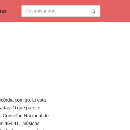
ras
córdia comigo. Li esta
écadas. O que parece
elo Conselho Nacional de
am 464.411 músicas