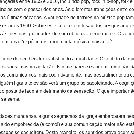
ançadas entre 1955 e 2010, incluindo pop, rock, hip-hop, folk e
ências com o passar dos anos. As diferentes transições entre 
as últimas décadas. A variedade de timbres na música pop ta
 os anos 1960. Sobre este fato, a conclusão dos pesquisadore
is às mesmas qualidades de som obtidas anteriormente. O volu
em uma ´˜espécie de corrida pela música mais alta´”.
olume de decibéis tem substituído a qualidade. O sentido da m
os sons, mas na agitação. Isto me parece estar em consonânci
 nos comunicamos mais cognitivamente, mas gestualmente ou co
guém ligar a televisão verá um grupo se sacolejando. A cogniç
ido posta de lado em detrimento da sensação. O que importa nã
 se sente.
dades mundanas, alguns segmentos da igreja embarcaram nest
sido empobrecida (e como!) e sua comunicação maior não está 
essoas se sacudirem. Desta maneira, os sentidos prevalecem s