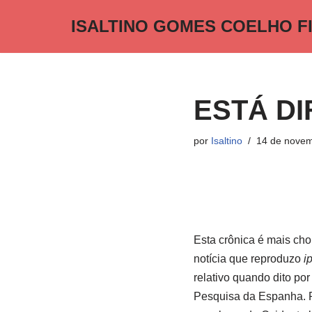
ISALTINO GOMES COELHO F
Pular
para
o
conteúdo
ESTÁ DIF
por
Isaltino
14 de novem
Esta crônica é mais cho
notícia que reproduzo
ip
relativo quando dito po
Pesquisa da Espanha. P