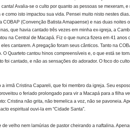
e canta! Avalia-se o culto por quanto as pessoas se mexeram, e
 como isto impactou sua vida. Pensei muito nisto nestes dias.
da COBAP (Convenção Batista Amapaense) e nas duas noites ou
nas, que havia cantado três vezes em minha ex-igreja, a Camb
ou na Central de Macapá. Fiz o que nunca fizera em 41 anos de
a eles cantarem. A pregação foram seus cânticos. Tanto na CO
o. O Quarteto cantou hinos compreensíveis e, o que está se torna
sto foi cantado, e não as sensações do adorador. O foco do culto
a irmã Cristina Capareli, que foi membro da igreja. Seu esposo, m
proveitou o feriado prolongado para vir a Macapá para a filha v
o: Cristina não grita, não tremelica a voz, não se pavoneia. A
pacto espiritual ouvi-la em “Cidade Santa”.
e de velho nem lamúrias de pastor cheirando a naftalina. Apen