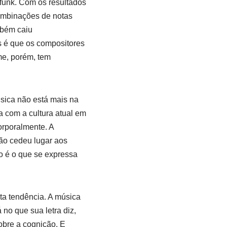
 funk. Com os resultados
combinações de notas
mbém caiu
s é que os compositores
me, porém, tem
úsica não está mais na
a com a cultura atual em
rporalmente. A
ão cedeu lugar aos
o é o que se expressa
a tendência. A música
no que sua letra diz,
obre a cognição. E