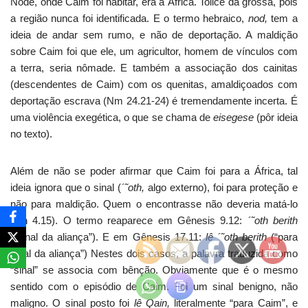
Node, onde Caim foi habitar, era a África. Tolice da grossa, pois
a região nunca foi identificada. E o termo hebraico,
nod,
tem a
ideia de andar sem rumo, e não de deportação. A maldição
sobre Caim foi que ele, um agricultor, homem de vínculos com
a terra, seria nômade. E também a associação dos cainitas
(descendentes de Caim) com os quenitas, amaldiçoados com
deportação escrava (Nm 24.21-24) é tremendamente incerta. É
uma violência exegética, o que se chama de
eisegese
(pôr ideia
no texto).
Além de não se poder afirmar que Caim foi para a África, tal
ideia ignora que o sinal (
´˜oth,
algo externo), foi para proteção e
não para maldição. Quem o encontrasse não deveria matá-lo
(Gn 4.15). O termo reaparece em Gênesis 9.12:
´˜oth berith
(“sinal da aliança”). E em Gênesis 17.11:
lê ´˜oth berith
(“para
sinal da aliança”)
Nestes dois casos, a palavra traduzida como
“sinal” se associa com bênção. Obviamente que é o mesmo
sentido com o episódio de Caim. Foi um sinal benigno, não
maligno. O sinal posto foi
lê Qain,
literalmente “para Caim”, e