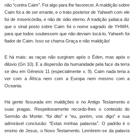
não “contra Caim”. Foi algo para lhe favorecer. A maldição sobre
Caim foi a de ser errante, e o trato posterior de Yahweh com ele
foi de misericórdia, e não de ódio eterno. A tradição judaica diz
que o sinal posto sobre Caim foi o nome sagrado de YHWH,
para que todos soubessem que não deviam tocá-lo. Yahweh foi
fiador de Caim. Isso se chama Graça e não maldição!
E há mais: as raças não surgiram após o Éden, mas após o
dilúvio (Gn 10). E a dispersão da humanidade pela face da terra
se deu em Gênesis 11 (especialmente v. 9). Caim nada teria a
ver com a África nem com a Europa nem mesmo com a
Oceania.
Há gente fissurada em maldições e no Antigo Testamento e
suas pragas. Respeitosamente recordo-lhes o conteúdo do
Sermão do Monte: “foi dito” e “eu, porém, vos digo” e sua
admirável conclusão: “Estas minhas palavras”. O padrão é o
ensino de Jesus, o Novo Testamento. Lembrem-se da palavra