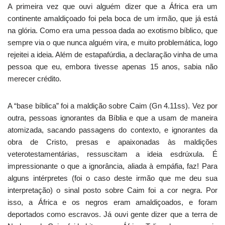
A primeira vez que ouvi alguém dizer que a África era um
continente amaldiçoado foi pela boca de um irmão, que já está
na glória. Como era uma pessoa dada ao exotismo bíblico, que
sempre via o que nunca alguém vira, e muito problemática, logo
rejeitei a ideia. Além de estapafúrdia, a declaração vinha de uma
pessoa que eu, embora tivesse apenas 15 anos, sabia não
merecer crédito.
A “base bíblica” foi a maldição sobre Caim (Gn 4.11ss). Vez por
outra, pessoas ignorantes da Bíblia e que a usam de maneira
atomizada, sacando passagens do contexto, e ignorantes da
obra de Cristo, presas e apaixonadas às maldições
veterotestamentárias, ressuscitam a ideia esdrúxula. É
impressionante o que a ignorância, aliada à empáfia, faz! Para
alguns intérpretes (foi o caso deste irmão que me deu sua
interpretação) o sinal posto sobre Caim foi a cor negra. Por
isso, a África e os negros eram amaldiçoados, e foram
deportados como escravos. Já ouvi gente dizer que a terra de