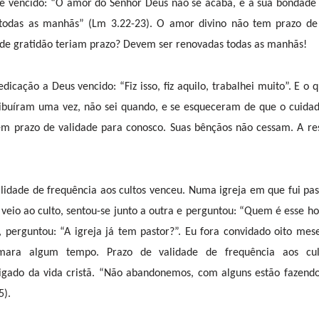
é vencido: “O amor do Senhor Deus não se acaba, e a sua bondade 
todas as manhãs” (Lm 3.22-23). O amor divino não tem prazo de 
de gratidão teriam prazo? Devem ser renovadas todas as manhãs!
icação a Deus vencido: “Fiz isso, fiz aquilo, trabalhei muito”. E o q
ibuíram uma vez, não sei quando, e se esqueceram de que o cuidad
m prazo de validade para conosco. Suas bênçãos não cessam. A res
alidade de frequência aos cultos venceu. Numa igreja em que fui pa
 veio ao culto, sentou-se junto a outra e perguntou: “Quem é esse 
, perguntou: “A igreja já tem pastor?”. Eu fora convidado oito me
mara algum tempo. Prazo de validade de frequência aos cul
ligado da vida cristã. “Não abandonemos, com alguns estão fazendo
5).