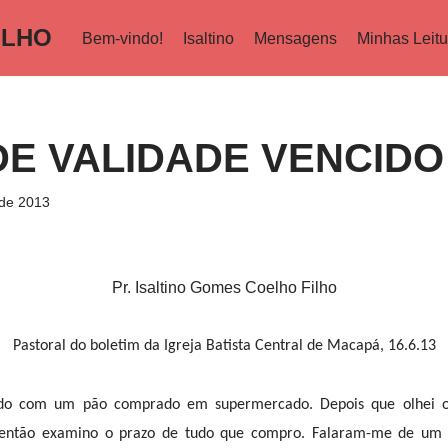
ILHO
Bem-vindo!
Isaltino
Mensagens
Minhas Leitu
DE VALIDADE VENCIDO
 de 2013
Pr. Isaltino Gomes Coelho Filho
Pastoral do boletim da Igreja Batista Central de Macapá, 16.6.13
do com um pão comprado em supermercado. Depois que olhei o 
 então examino o prazo de tudo que compro. Falaram-me de um 