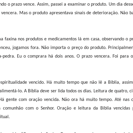
ndo o prazo vence. Assim, passei a examinar o produto. Um dia des
 vencera. Mas o produto apresentava sinais de deterioração. Não ba
a faxina nos produtos e medicamentos lá em casa, observando o p
 venceu, jogamos fora. Não importa o preço do produto. Principalme
pedra. Eu o comprara há dois anos. O prazo vencera. Foi para o 
piritualidade vencido. Há muito tempo que não lê a Bíblia, assim
limentá-lo. A Bíblia deve ser lida todos os dias. Leitura de quatro, 
 Há gente com oração vencida. Não ora há muito tempo. Até nas o
a comunhão com o Senhor. Oração e leitura da Bíblia vencidas
tual.