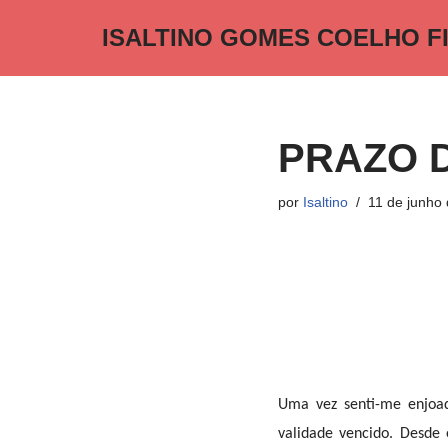
ISALTINO GOMES COELHO F
Pular
para
o
conteúdo
PRAZO 
por
Isaltino
11 de junho
Uma vez senti-me enjoa
validade vencido. Desde