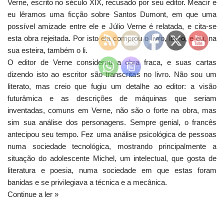
Verne, escrito no século XIX, recusado por seu editor. Meacir e
eu lêramos uma ficção sobre Santos Dumont, em que uma
possível amizade entre ele e Júlio Verne é relatada, e cita-se
esta obra rejeitada. Por isto ela comprou o livro, leu-o, e eu, na
sua esteira, também o li.
O editor de Verne considerou a obra fraca, e suas cartas
dizendo isto ao escritor são transcritas no livro. Não sou um
literato, mas creio que fugiu um detalhe ao editor: a visão
futurâmica e as descrições de máquinas que seriam
inventadas, comuns em Verne, não são o forte na obra, mas
sim sua análise dos personagens. Sempre genial, o francês
antecipou seu tempo. Fez uma análise psicológica de pessoas
numa sociedade tecnológica, mostrando principalmente a
situação do adolescente Michel, um intelectual, que gosta de
literatura e poesia, numa sociedade em que estas foram
banidas e se privilegiava a técnica e a mecânica.
Continue a ler »