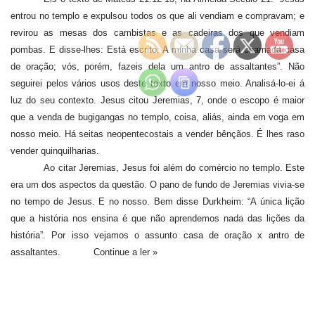
entrou no templo e expulsou todos os que ali vendiam e compravam; e
revirou as mesas dos cambistas e as cadeiras dos que vendiam
pombas. E disse-lhes: Está escrito: A minha casa será chamada casa
de oração; vós, porém, fazeis dela um antro de assaltantes”. Não
seguirei pelos vários usos deste texto em nosso meio. Analisá-lo-ei á
luz do seu contexto. Jesus citou Jeremias, 7, onde o escopo é maior
que a venda de bugigangas no templo, coisa, aliás, ainda em voga em
nosso meio. Há seitas neopentecostais a vender bênçãos. É lhes raso
vender quinquilharias.
Ao citar Jeremias, Jesus foi além do comércio no templo. Este
era um dos aspectos da questão. O pano de fundo de Jeremias vivia-se
no tempo de Jesus. E no nosso. Bem disse Durkheim: “A única lição
que a história nos ensina é que não aprendemos nada das lições da
história”. Por isso vejamos o assunto casa de oração x antro de
assaltantes.
Continue a ler »