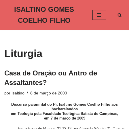
ISALTINO GOMES
Pular
COELHO FILHO
para
o
conteúdo
Liturgia
Casa de Oração ou Antro de
Assaltantes?
por
Isaltino
8 de março de 2009
Discurso paraninfal do Pr. Isaltino Gomes Coelho Filho aos
bacharelandos
em Teologia pela Faculdade Teológica Batista de Campinas,
em 7 de março de 2009
Eis o texto de Mateus 21.12-13, na Almeida Século 21: “Jesus