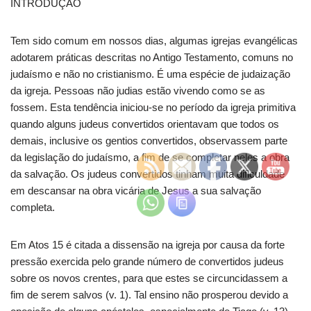
INTRODUÇÃO
Tem sido comum em nossos dias, algumas igrejas evangélicas
adotarem práticas descritas no Antigo Testamento, comuns no
judaísmo e não no cristianismo. É uma espécie de judaização
da igreja. Pessoas não judias estão vivendo como se as
fossem. Esta tendência iniciou-se no período da igreja primitiva
quando alguns judeus convertidos orientavam que todos os
demais, inclusive os gentios convertidos, observassem parte
da legislação do judaísmo, a fim de se completar neles a obra
da salvação. Os judeus convertidos tinham muita dificuldade
em descansar na obra vicária de Jesus a sua salvação
completa.
Em Atos 15 é citada a dissensão na igreja por causa da forte
pressão exercida pelo grande número de convertidos judeus
sobre os novos crentes, para que estes se circuncidassem a
fim de serem salvos (v. 1). Tal ensino não prosperou devido a