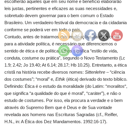
escolherão aqueles que em seu nome e benefício elaborarão
leis justas, pertinentes e eficazes as suas necessidades e,
sobretudo devem governar para o bem comum o Estado
Brasileiro. Um verdadeiro festival da democracia e da cidadania
conforme se poderá ver em todo o país.
Contudo, antes de tratarmos das implicações da ética cristã
para a atividade política, é necessário que diferenciemos o
sentido de ética e de política.
Ethos
significa “estilo de vida,
conduta, costume ou prática”, segundo o Novo Testamento (Lc
1.9; 2.42; Jo 19.40; At 6.14; 28.17; Hb 10.25). Entretanto, a ética
cristã na história recebe diversos nomes:
Sittenlehre
– “ciência
dos costumes”; “moral” e,
Ethik
(ética) derivado do texto bíblico.
Definindo: Ética é o estudo da moralidade (do Latim: “
moralitos
“,
que significa “a qualidade do que é moral”, “caráter”), e não o
estudo de costumes. Por isso, ela procura a verdade e o bem
através do Supremo Bem que é Deus e de Sua vontade
revelada aos homens nas Escrituras Sagradas (cf., Reifler,
H.N., in: A Ética dos Dez Mandamentos. 1992:16-17).