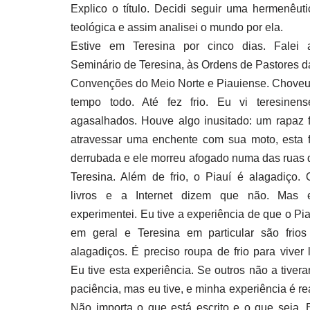
Explico o título. Decidi seguir uma hermenêuti
teológica e assim analisei o mundo por ela.
Estive em Teresina por cinco dias. Falei 
Seminário de Teresina, às Ordens de Pastores d
Convenções do Meio Norte e Piauiense. Choveu
tempo todo. Até fez frio. Eu vi teresinens
agasalhados. Houve algo inusitado: um rapaz f
atravessar uma enchente com sua moto, esta f
derrubada e ele morreu afogado numa das ruas 
Teresina. Além de frio, o Piauí é alagadiço. 
livros e a Internet dizem que não. Mas 
experimentei. Eu tive a experiência de que o Pia
em geral e Teresina em particular são frios
alagadiços. É preciso roupa de frio para viver l
Eu tive esta experiência. Se outros não a tivera
paciência, mas eu tive, e minha experiência é rea
Não importa o que está escrito e o que seja. 