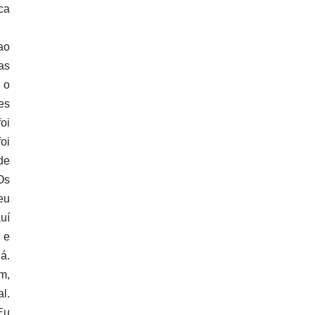
ca
ao
as
 o
es
oi
oi
de
Os
eu
uí
 e
á.
m,
l.
Eu