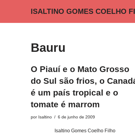
ISALTINO GOMES COELHO F
Pular
para
o
conteúdo
Bauru
O Piauí e o Mato Grosso
do Sul são frios, o Canad
é um país tropical e o
tomate é marrom
por
Isaltino
6 de junho de 2009
Isaltino Gomes Coelho Filho