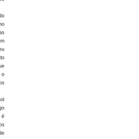
do
no
as
um
eu
to
ue
 o
os
ol
go
 é
os
de