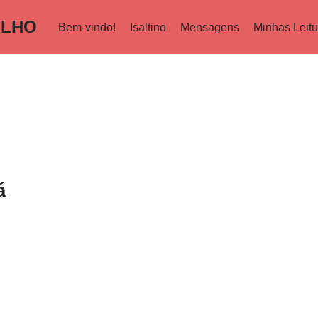
ILHO
Bem-vindo!
Isaltino
Mensagens
Minhas Leitu
á