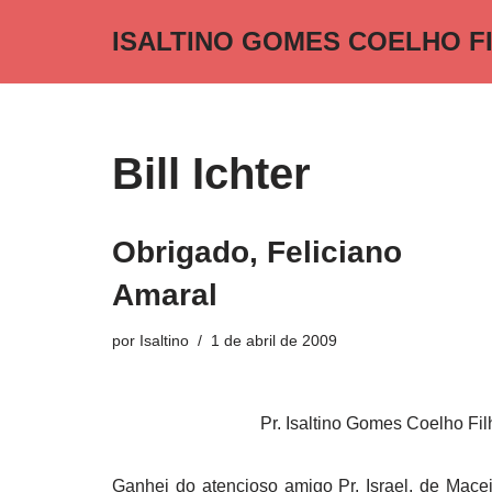
ISALTINO GOMES COELHO F
Pular
para
o
conteúdo
Bill Ichter
Obrigado, Feliciano
Amaral
por
Isaltino
1 de abril de 2009
Pr. Isaltino Gomes Coelho Fil
Ganhei do atencioso amigo Pr. Israel, de Macei