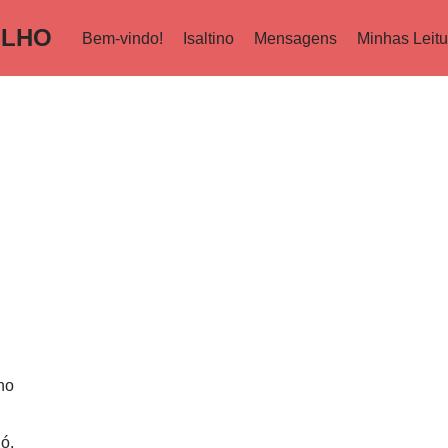
ILHO
Bem-vindo!
Isaltino
Mensagens
Minhas Leitu
ho
ó,