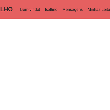
ILHO
Bem-vindo!
Isaltino
Mensagens
Minhas Leitu