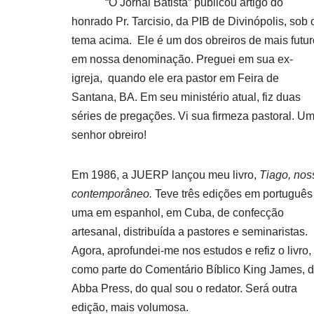
“O Jornal Batista” publicou artigo do
honrado Pr. Tarcisio, da PIB de Divinópolis, sob 
tema acima. Ele é um dos obreiros de mais futur
em nossa denominação. Preguei em sua ex-
igreja, quando ele era pastor em Feira de
Santana, BA. Em seu ministério atual, fiz duas
séries de pregações. Vi sua firmeza pastoral. U
senhor obreiro!
Em 1986, a JUERP lançou meu livro,
Tiago, nos
contemporâneo.
Teve três edições em português
uma em espanhol, em Cuba, de confecção
artesanal, distribuída a pastores e seminaristas.
Agora, aprofundei-me nos estudos e refiz o livro,
como parte do Comentário Bíblico King James, 
Abba Press, do qual sou o redator. Será outra
edição, mais volumosa.