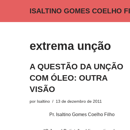
ISALTINO GOMES COELHO F
Pular
para
o
conteúdo
extrema unção
A QUESTÃO DA UNÇÃO
COM ÓLEO: OUTRA
VISÃO
por
Isaltino
13 de dezembro de 2011
Pr. Isaltino Gomes Coelho Filho