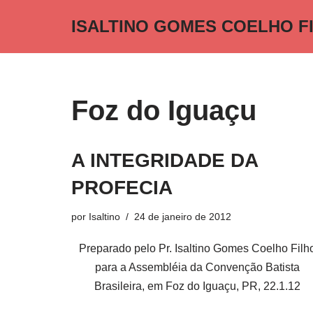
ISALTINO GOMES COELHO F
Pular
para
o
conteúdo
Foz do Iguaçu
A INTEGRIDADE DA
PROFECIA
por
Isaltino
24 de janeiro de 2012
Preparado pelo Pr. Isaltino Gomes Coelho Filh
para a Assembléia da Convenção Batista
Brasileira, em Foz do Iguaçu, PR, 22.1.12