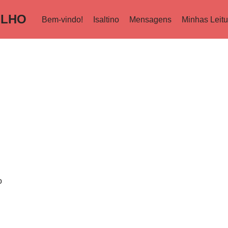
ILHO
Bem-vindo!
Isaltino
Mensagens
Minhas Leitu
o