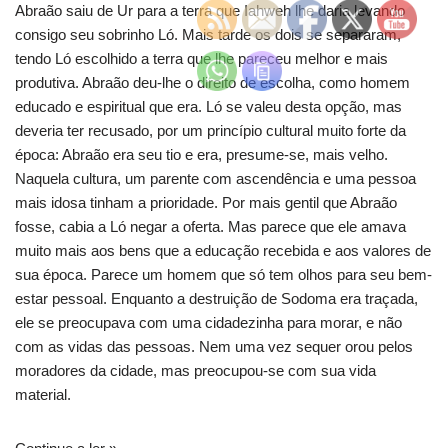
Abraão saiu de Ur para a terra que Iahweh lhe daria levando
consigo seu sobrinho Ló. Mais tarde os dois se separaram,
tendo Ló escolhido a terra que lhe pareceu melhor e mais
produtiva. Abraão deu-lhe o direito de escolha, como homem
educado e espiritual que era. Ló se valeu desta opção, mas
deveria ter recusado, por um princípio cultural muito forte da
época: Abraão era seu tio e era, presume-se, mais velho.
Naquela cultura, um parente com ascendência e uma pessoa
mais idosa tinham a prioridade. Por mais gentil que Abraão
fosse, cabia a Ló negar a oferta. Mas parece que ele amava
muito mais aos bens que a educação recebida e aos valores de
sua época. Parece um homem que só tem olhos para seu bem-
estar pessoal. Enquanto a destruição de Sodoma era traçada,
ele se preocupava com uma cidadezinha para morar, e não
com as vidas das pessoas. Nem uma vez sequer orou pelos
moradores da cidade, mas preocupou-se com sua vida
material.