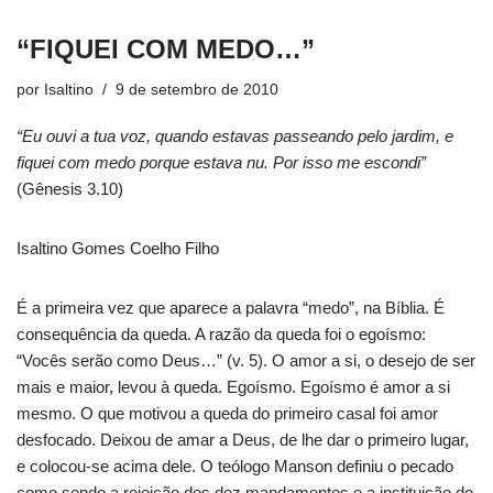
“FIQUEI COM MEDO…”
por
Isaltino
9 de setembro de 2010
“Eu ouvi a tua voz, quando estavas passeando pelo jardim, e
fiquei com medo porque estava nu. Por isso me escondi”
(Gênesis 3.10)
Isaltino Gomes Coelho Filho
É a primeira vez que aparece a palavra “medo”, na Bíblia. É
consequência da queda. A razão da queda foi o egoísmo:
“Vocês serão como Deus…” (v. 5). O amor a si, o desejo de ser
mais e maior, levou à queda. Egoísmo. Egoísmo é amor a si
mesmo. O que motivou a queda do primeiro casal foi amor
desfocado. Deixou de amar a Deus, de lhe dar o primeiro lugar,
e colocou-se acima dele. O teólogo Manson definiu o pecado
como sendo a rejeição dos dez mandamentos e a instituição do