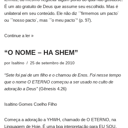
É um ato gratuito de Deus que assume seu escolhido. Mas é
unilateral em seu conteúdo. Ele não diz ´˜firmemos um pacto´
ou ´˜nosso pacto´, mas ´˜o meu pacto´” (p. 97).
Continue a ler »
“O NOME – HA SHEM”
por
Isaltino
25 de setembro de 2010
“Sete foi pai de um filho e o chamou de Enos. Foi nesse tempo
que o nome O ETERNO começou a ser usado no culto de
adoração a Deus”
(Gênesis 4.26)
Isaltino Gomes Coelho Filho
Começa a adoração a YHWH, chamado de O ETERNO, na
Linguagem de Hoje. É uma boa interpretação para EU SOU.