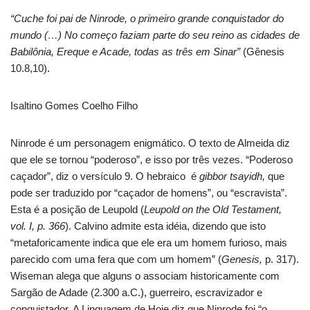
“Cuche foi pai de Ninrode, o primeiro grande conquistador do
mundo (…) No começo faziam parte do seu reino as cidades de
Babilônia, Ereque e Acade, todas as três em Sinar”
(Gênesis
10.8,10).
Isaltino Gomes Coelho Filho
Ninrode é um personagem enigmático. O texto de Almeida diz
que ele se tornou “poderoso”, e isso por três vezes. “Poderoso
caçador”, diz o versículo 9. O hebraico é
gibbor tsayidh,
que
pode ser traduzido por “caçador de homens”, ou “escravista”.
Esta é a posição de Leupold (
Leupold on the Old Testament,
vol. I, p. 366
). Calvino admite esta idéia, dizendo que isto
“metaforicamente indica que ele era um homem furioso, mais
parecido com uma fera que com um homem” (
Genesis,
p. 317).
Wiseman alega que alguns o associam historicamente com
Sargão de Adade (2.300 a.C.), guerreiro, escravizador e
conquistador. A Linguagem de Hoje diz que Ninrode foi “o