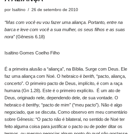
por
Isaltino
26 de setembro de 2010
“Mas com você eu vou fazer uma aliança. Portanto, entre na
barca e leve com você a sua mulher, os seus filhos e as suas
nora”
(Gênesis 6.18)
Isaltino Gomes Coelho Filho
É a primeira alusão a “aliança”, na Bíblia. Surge com Deus. Ele
faz uma aliança com Noé. O hebraico é
berith,
“pacto, aliança,
concerto”. O primeiro pacto de Deus, implícito, é com a raça
humana (Gn 1.28). Este é o primeiro explícito. É um ato de
Deus, originado nele, dependendo dele, de sua vontade. O
hebraico é
berithy,
“pacto de mim” (“meu pacto”). Não é algo
negociado, que se discuta. Como observo em meu comentário
sobre Gênesis: “O pacto não é bilateral, no sentido de Noé ter
feito alguma coisa para justificar o pacto ou de poder ditar os
termos, ou mesmo negociar algum ponto do qual não gostasse.