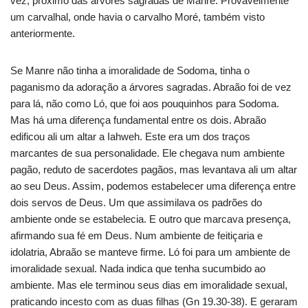
vez, próximo das árvores sagradas de Manre. Provavelmente
um carvalhal, onde havia o carvalho Moré, também visto
anteriormente.
Se Manre não tinha a imoralidade de Sodoma, tinha o
paganismo da adoração a árvores sagradas. Abraão foi de vez
para lá, não como Ló, que foi aos pouquinhos para Sodoma.
Mas há uma diferença fundamental entre os dois. Abraão
edificou ali um altar a Iahweh. Este era um dos traços
marcantes de sua personalidade. Ele chegava num ambiente
pagão, reduto de sacerdotes pagãos, mas levantava ali um altar
ao seu Deus. Assim, podemos estabelecer uma diferença entre
dois servos de Deus. Um que assimilava os padrões do
ambiente onde se estabelecia. E outro que marcava presença,
afirmando sua fé em Deus. Num ambiente de feitiçaria e
idolatria, Abraão se manteve firme. Ló foi para um ambiente de
imoralidade sexual. Nada indica que tenha sucumbido ao
ambiente. Mas ele terminou seus dias em imoralidade sexual,
praticando incesto com as duas filhas (Gn 19.30-38). E geraram