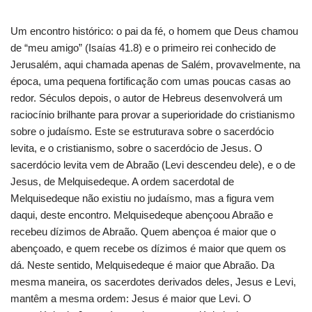
Um encontro histórico: o pai da fé, o homem que Deus chamou
de “meu amigo” (Isaías 41.8) e o primeiro rei conhecido de
Jerusalém, aqui chamada apenas de Salém, provavelmente, na
época, uma pequena fortificação com umas poucas casas ao
redor. Séculos depois, o autor de Hebreus desenvolverá um
raciocínio brilhante para provar a superioridade do cristianismo
sobre o judaísmo. Este se estruturava sobre o sacerdócio
levita, e o cristianismo, sobre o sacerdócio de Jesus. O
sacerdócio levita vem de Abraão (Levi descendeu dele), e o de
Jesus, de Melquisedeque. A ordem sacerdotal de
Melquisedeque não existiu no judaísmo, mas a figura vem
daqui, deste encontro. Melquisedeque abençoou Abraão e
recebeu dízimos de Abraão. Quem abençoa é maior que o
abençoado, e quem recebe os dízimos é maior que quem os
dá. Neste sentido, Melquisedeque é maior que Abraão. Da
mesma maneira, os sacerdotes derivados deles, Jesus e Levi,
mantêm a mesma ordem: Jesus é maior que Levi. O