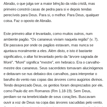
Abraão, o que julga ser a maior bênção da vida cristã, mas
primeiro constrói casas de pedra para si e depois tendas
perecíveis para Deus. Para si, o melhor. Para Deus, qualquer
coisa. Faz o oposto de Abraão.
Este primeiro altar é levantado, como muitos outros, num
ambiente pagão. “Os cananeus viviam naquela região” (v. 7).
Ele passava por onde os pagãos estavam, mas nunca se
ajuntava moralmente a eles. Além disto, e isto é bastante
significativo, o altar foi levantado perto da “árvore sagrada de
Moré”. “Moré” significa “mestre”, em hebraico. Era o carvalho-
mestre dos cananeus. Seus sacerdotes tomavam alucinógenos
e deitavam-se nus debaixo dos carvalhos, para interpretar o
barulho do vento nas copas das árvores como augúrios divinos.
Tendo desprezado Deus, os gentios foram desprezados por ele,
como Paulo diz em Romanos (Rm 1.18-19). Sem Deus,
perdiam-se na tenebricidade de seus corações. Buscavam
ouvir a voz de Deus na copa das árvores sacudidas pelo vento.