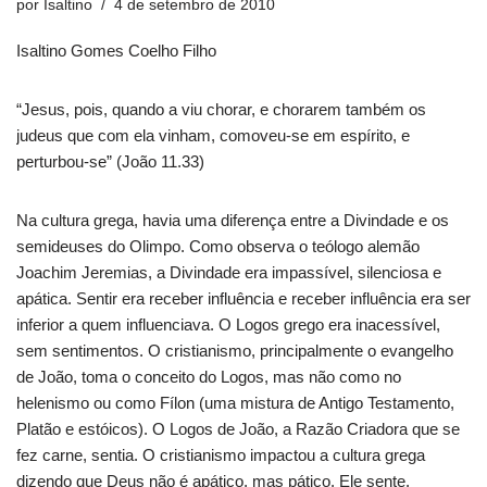
por
Isaltino
4 de setembro de 2010
Isaltino Gomes Coelho Filho
“Jesus, pois, quando a viu chorar, e chorarem também os
judeus que com ela vinham, comoveu-se em espírito, e
perturbou-se” (João 11.33)
Na cultura grega, havia uma diferença entre a Divindade e os
semideuses do Olimpo. Como observa o teólogo alemão
Joachim Jeremias, a Divindade era impassível, silenciosa e
apática. Sentir era receber influência e receber influência era ser
inferior a quem influenciava. O Logos grego era inacessível,
sem sentimentos. O cristianismo, principalmente o evangelho
de João, toma o conceito do Logos, mas não como no
helenismo ou como Fílon (uma mistura de Antigo Testamento,
Platão e estóicos). O Logos de João, a Razão Criadora que se
fez carne, sentia. O cristianismo impactou a cultura grega
dizendo que Deus não é apático, mas pático. Ele sente.