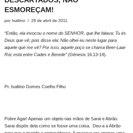
ESMOREÇAM!
por
Isaltino
28 de abril de 2011
“Então, ela invocou o nome do SENHOR, que lhe falava: Tu és
Deus que vê; pois disse ela: Não olhei eu neste lugar para
aquele que me vê? Por isso, aquele poço se chama Beer-Laai-
Roi; está entre Cades e Berede”
(Gênesis 16.13-14).
Pr. Isaltino Gomes Coelho Filho
Pobre Agar! Apenas um objeto nas mãos de Sarai e Abrão.
Sarai dispôs dela como se fosse uma coisa. Deu-a a Abrão
para que o marido a engravidasse. A escrava era apenas uma