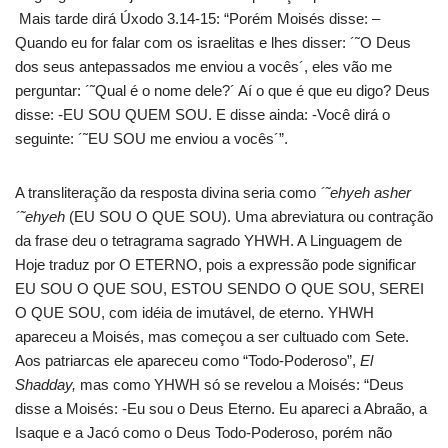
Mais tarde dirá Úxodo 3.14-15: “Porém Moisés disse: –
Quando eu for falar com os israelitas e lhes disser: ´˜O Deus
dos seus antepassados me enviou a vocês´, eles vão me
perguntar: ´˜Qual é o nome dele?´ Aí o que é que eu digo? Deus
disse: -EU SOU QUEM SOU. E disse ainda: -Você dirá o
seguinte: ´˜EU SOU me enviou a vocês´”.
A transliteração da resposta divina seria como
´˜ehyeh asher
´˜ehyeh
(EU SOU O QUE SOU). Uma abreviatura ou contração
da frase deu o tetragrama sagrado YHWH. A Linguagem de
Hoje traduz por O ETERNO, pois a expressão pode significar
EU SOU O QUE SOU, ESTOU SENDO O QUE SOU, SEREI
O QUE SOU, com idéia de imutável, de eterno. YHWH
apareceu a Moisés, mas começou a ser cultuado com Sete.
Aos patriarcas ele apareceu como “Todo-Poderoso”,
El
Shadday,
mas como YHWH só se revelou a Moisés: “Deus
disse a Moisés: -Eu sou o Deus Eterno. Eu apareci a Abraão, a
Isaque e a Jacó como o Deus Todo-Poderoso, porém não