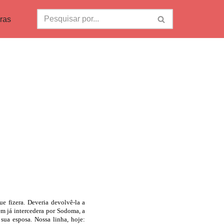
ras
ue fizera. Deveria devolvê-la a
em já intercedera por Sodoma, a
sua esposa. Nossa linha, hoje: