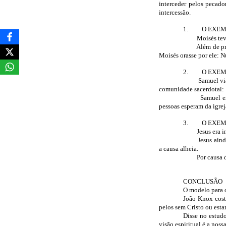
interceder pelos pecad
intercessão.
1.
O EXEM
Moisés te
Além de pr
Moisés orasse por ele: 
2.
O EXEM
Samuel via
comunidade sacerdotal: 1
Samuel e
pessoas esperam da igrej
3.
O EXEM
Jesus era 
Jesus aind
a causa alheia.
Por causa 
CONCLUSÃO
O modelo para o
João Knox cost
pelos sem Cristo ou est
Disse no estud
visão espiritual é a nos