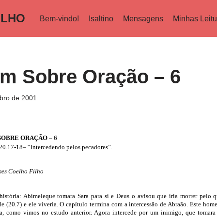
ILHO
Bem-vindo!
Isaltino
Mensagens
Minhas Leitu
m Sobre Oração – 6
bro de 2001
SOBRE ORAÇÃO
– 6
20.17-18– “Intercedendo pelos pecadores”.
mes Coelho Filho
istória: Abimeleque tomara Sara para si e Deus o avisou que iria morrer pelo q
le (20.7) e ele viveria. O capítulo termina com a intercessão de Abraão. Este hom
, como vimos no estudo anterior. Agora intercede por um inimigo, que tomara 