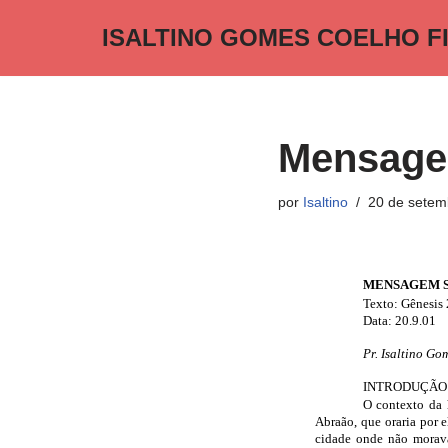
ISALTINO GOMES COELHO F
Pular
para
o
conteúdo
Mensage
por
Isaltino
20 de setem
MENSAGEM 
Texto: Gênesis 
Data: 20.9.01
Pr. Isaltino Go
INTRODUÇÃO
O contexto da h
Abraão, que oraria por e
cidade onde não morava