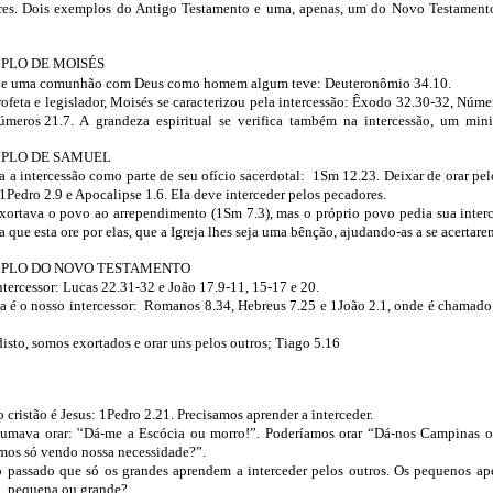
ores. Dois exemplos do Antigo Testamento e uma, apenas, um do Novo Testamento
PLO DE MOISÉS
ve uma comunhão com Deus como homem algum teve: Deuteronômio 34.10.
ofeta e legislador, Moisés se caracterizou pela intercessão: Êxodo 32.30-32, Núm
Números 21.7.
A
grandeza
espiritual
se
verifica
também
na
intercessão,
um
mini
PLO DE SAMUEL
 a intercessão como parte de seu ofício sacerdotal:
1Sm 12.23. Deixar de orar pel
Pedro 2.9 e Apocalipse 1.6. Ela deve interceder pelos pecadores.
xortava o povo ao arrependimento (1Sm 7.3), mas o próprio povo pedia sua interc
a que esta ore por elas, que a Igreja lhes seja uma bênção, ajudando-as a se acertar
PLO DO NOVO TESTAMENTO
intercessor: Lucas 22.31-32 e João 17.9-11, 15-17 e 20.
a é o nosso intercessor:
Romanos 8.34, Hebreus 7.25 e 1João 2.1, onde é chamad
disto, somos exortados e orar uns pelos outros; Tiago 5.16
 cristão é Jesus: 1Pedro 2.21. Precisamos aprender a interceder.
umava orar: '‘Dá-me a Escócia ou morro!”. Poderíamos orar “Dá-nos Campinas o
amos só vendo nossa necessidade?”.
o passado que só os grandes aprendem a interceder pelos outros. Os pequenos ap
sa, pequena ou grande?