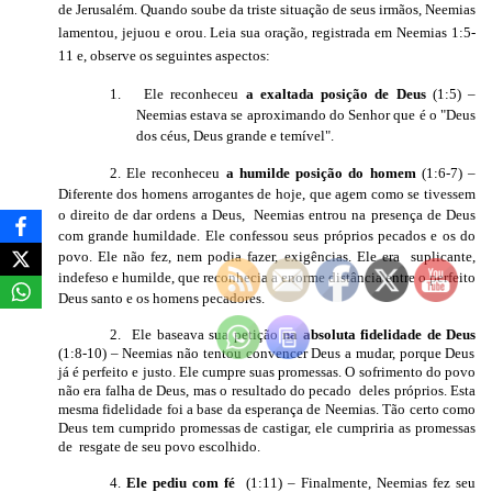
de Jerusalém. Quando soube da triste situação de seus irmãos, Neemias
lamentou, jejuou e orou. Leia sua oração, registrada em Neemias 1:5-
11 e, observe os seguintes aspectos:
1.
Ele reconheceu
a exaltada posição de Deus
(1:5) –
Neemias estava se aproximando do Senhor que é o "Deus
dos céus, Deus grande e temível".
2. Ele reconheceu
a humilde posição do homem
(1:6-7) –
Diferente dos homens arrogantes de hoje, que agem como se tivessem
o direito de dar ordens a Deus,
Neemias entrou na presença de Deus
com grande humildade. Ele confessou seus próprios pecados e os do
povo. Ele não fez, nem podia fazer, exigências. Ele era
suplicante,
indefeso e humilde, que reconhecia a enorme distância entre o perfeito
Deus santo e os homens pecadores.
2.
Ele baseava sua petição
na absoluta fidelidade de Deus
(1:8-10) – Neemias não tentou convencer Deus a mudar, porque Deus
já é perfeito e justo. Ele cumpre suas promessas. O sofrimento do povo
não era falha de Deus, mas o resultado do pecado
deles próprios. Esta
mesma fidelidade foi a base da esperança de Neemias. Tão certo como
Deus tem cumprido promessas de castigar, ele cumpriria as promessas
de
resgate de seu povo escolhido.
4.
Ele pediu com fé
(1:11) – Finalmente, Neemias fez seu