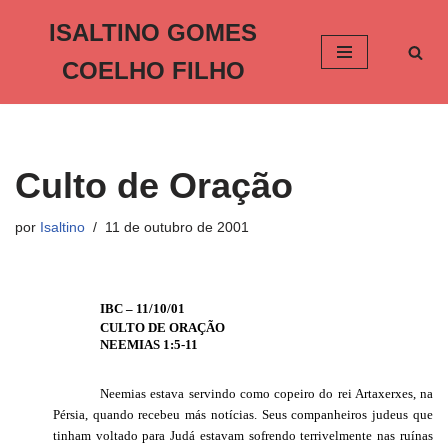
ISALTINO GOMES
Pular
COELHO FILHO
para
o
conteúdo
Culto de Oração
por
Isaltino
11 de outubro de 2001
IBC – 11/10/01
CULTO DE ORAÇÃO
NEEMIAS 1:5-11
Neemias estava servindo como copeiro do rei Artaxerxes, na
Pérsia, quando recebeu más notícias. Seus companheiros judeus que
tinham voltado para Judá estavam sofrendo terrivelmente nas ruínas