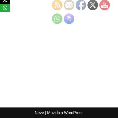
Neve
| Movido a
WordPress