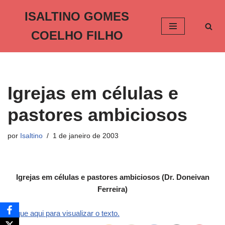
ISALTINO GOMES
Pular
COELHO FILHO
para
o
conteúdo
Igrejas em células e
pastores ambiciosos
por
Isaltino
1 de janeiro de 2003
Igrejas em células e pastores ambiciosos (Dr. Doneivan
Ferreira)
Clique aqui para visualizar o texto.