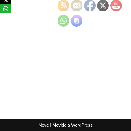
Neve
| Movido a
WordPress