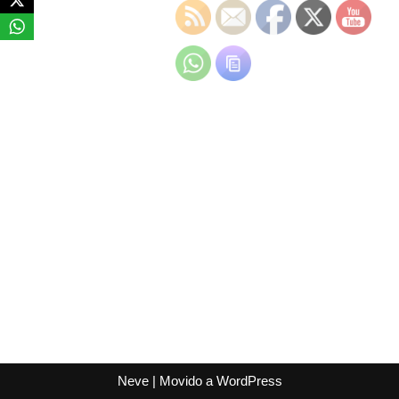
Neve
| Movido a
WordPress