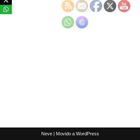
Neve
| Movido a
WordPress