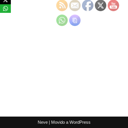
Neve
| Movido a
WordPress