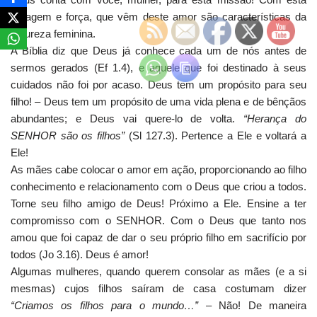
coragem e força, que vêm deste amor são características da
natureza feminina.
A Bíblia diz que Deus já conhece cada um de nós antes de
sermos gerados (Ef 1.4), e aquele que foi destinado à seus
cuidados não foi por acaso. Deus tem um propósito para seu
filho! – Deus tem um propósito de uma vida plena e de bênçãos
abundantes; e Deus vai quere-lo de volta.
“Herança do
SENHOR são os filhos”
(Sl 127.3). Pertence a Ele e voltará a
Ele!
As mães cabe colocar o amor em ação, proporcionando ao filho
conhecimento e relacionamento com o Deus que criou a todos.
Torne seu filho amigo de Deus! Próximo a Ele. Ensine a ter
compromisso com o SENHOR. Com o Deus que tanto nos
amou que foi capaz de dar o seu próprio filho em sacrifício por
todos (Jo 3.16). Deus é amor!
Algumas mulheres, quando querem consolar as mães (e a si
mesmas) cujos filhos saíram de casa costumam dizer
“Criamos os filhos para o mundo…”
– Não! De maneira