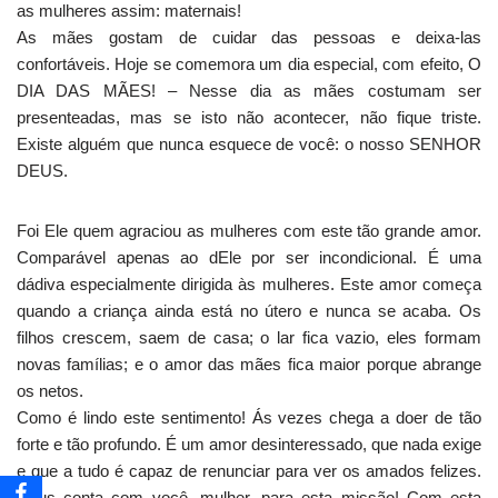
as mulheres assim: maternais!
As mães gostam de cuidar das pessoas e deixa-las
confortáveis. Hoje se comemora um dia especial, com efeito, O
DIA DAS MÃES! – Nesse dia as mães costumam ser
presenteadas, mas se isto não acontecer, não fique triste.
Existe alguém que nunca esquece de você: o nosso SENHOR
DEUS.
Foi Ele quem agraciou as mulheres com este tão grande amor.
Comparável apenas ao dEle por ser incondicional. É uma
dádiva especialmente dirigida às mulheres. Este amor começa
quando a criança ainda está no útero e nunca se acaba. Os
filhos crescem, saem de casa; o lar fica vazio, eles formam
novas famílias; e o amor das mães fica maior porque abrange
os netos.
Como é lindo este sentimento! Ás vezes chega a doer de tão
forte e tão profundo. É um amor desinteressado, que nada exige
e que a tudo é capaz de renunciar para ver os amados felizes.
Deus conta com você, mulher, para esta missão! Com esta