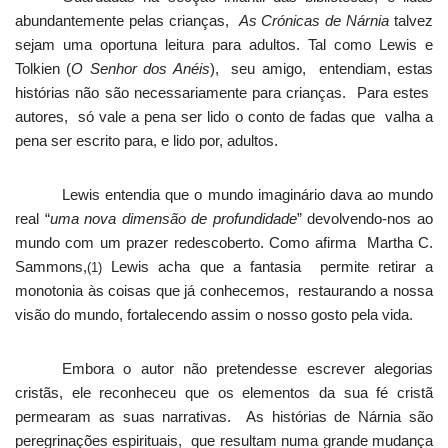
abundantemente pelas crianças,
As Crónicas de Nárnia
talvez
sejam uma oportuna leitura para adultos. Tal como Lewis e
Tolkien (
O Senhor dos Anéis
),
seu amigo,
entendiam, estas
histórias não são necessariamente para crianças.
Para estes
autores,
só vale a pena ser lido o conto de fadas que
valha a
pena ser escrito para, e lido por, adultos.
Lewis entendia que o mundo imaginário dava ao mundo
real “
uma nova dimensão de profundidade
” devolvendo-nos ao
mundo com um prazer redescoberto. Como afirma
Martha C.
Sammons,
Lewis acha que a fantasia
permite retirar a
(1)
monotonia às coisas que já conhecemos,
restaurando a nossa
visão do mundo, fortalecendo assim o nosso gosto pela vida
.
Embora o autor não pretendesse escrever alegorias
cristãs, ele reconheceu que os elementos da sua fé cristã
permearam as suas narrativas.
As histórias de Nárnia são
peregrinações espirituais,
que resultam numa grande mudança