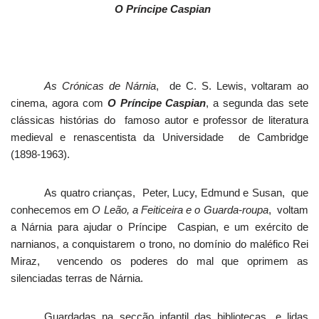
O Príncipe Caspian
As Crónicas de Nárnia
,
de C. S. Lewis, voltaram ao
cinema, agora com
O Príncipe Caspian
, a segunda das sete
clássicas histórias do
famoso autor e professor de literatura
medieval e renascentista da Universidade
de Cambridge
(1898-1963).
As quatro crianças,
Peter, Lucy, Edmund e Susan,
que
conhecemos em
O Leão, a Feiticeira e o Guarda-roupa
,
voltam
a Nárnia para ajudar o Príncipe
Caspian, e um exército de
narnianos, a conquistarem o trono, no domínio do maléfico Rei
Miraz,
vencendo os poderes do mal que oprimem as
silenciadas terras de Nárnia.
Guardadas na secção infantil das bibliotecas, e lidas