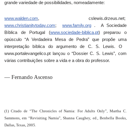
grande variedade de possibilidades, nomeadamente:
www.walden.com
, cslewis.drzeus.net;
www.christianitytoday.com
;
www.family.org
.
A Sociedade
Bíblica de Portugal (
www.sociedade-biblica.pt
) preparou o
opúsculo “A Verdadeira Mesa de Pedra” que propõe uma
interpretação bíblica do argumento de C. S. Lewis. O
www.portalevangelico.pt lançou o “Dossier C. S. Lewis”, com
várias contribuições sobre a vida e a obra do professor.
— Fernando Ascenso
(1) Citado de “The Chronicles of Narnia: For Adults Only”, Martha C.
Sammons, em “Revisiting Narnia”, Shanna Caughey, ed., Benbella Books,
Dallas, Texas, 2005.